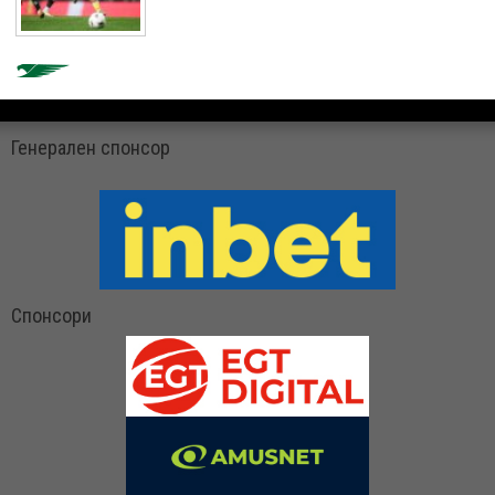
Генерален спонсор
Спонсори