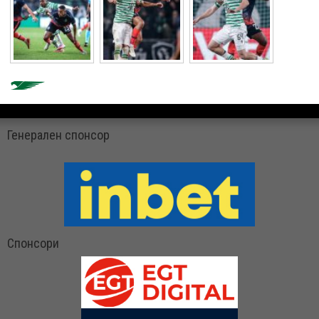
Генерален спонсор
Спонсори