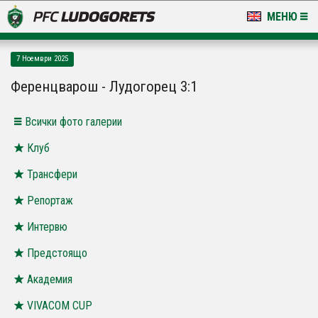
МЕНЮ
НОВИНИ & ГАЛЕРИИ
7 Ноември 2025
LUDOGORETS TV
Ференцварош - Лудогорец 3:1
НА ТЕРЕНА
Всички фото галерии
СТАДИОН & БАЗИ
Клуб
Трансфери
КЛУБ
Репортаж
ЗА ФЕНОВЕ
Интервю
Предстоящо
Академия
VIVACOM CUP