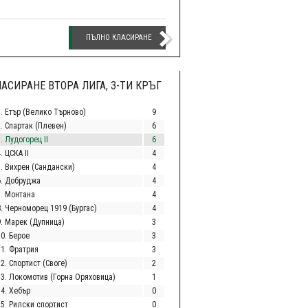
ПЪЛНО КЛАСИРАНЕ
АСИРАНЕ ВТОРА ЛИГА, 3-ТИ КРЪГ
1. Етър (Велико Търново)
9
2. Спартак (Плевен)
6
. Лудогорец II
6
. ЦСКА II
4
5. Вихрен (Сандански)
4
6. Добруджа
4
7. Монтана
4
8. Черноморец 1919 (Бургас)
4
9. Марек (Дупница)
3
10. Берое
3
11. Фратрия
3
2. Спортист (Своге)
2
13. Локомотив (Горна Оряховица)
1
14. Хебър
0
15. Рилски спортист
0