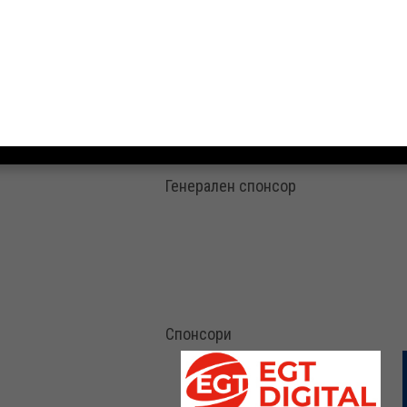
Генерален спонсор
Спонсори