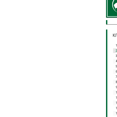
КЛ
3
7
1
1