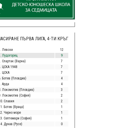
АСИРАНЕ ПЪРВА ЛИГА, 4-ТИ КРЪГ
1. Левски
12
2. Лудогорец
9
. Спартак (Варна)
7
4. ЦСКА 1948
7
5. ЦСКА
7
6. Ботев (Пловдив)
4
. Арда
4
8. Локомотив (Пловдив)
3
9. Локомотив (София)
2
10. Славия
2
1. Ботев (Враца)
1
12. Черно море
1
13. Септември (София)
1
4. Дунав (Русе)
0