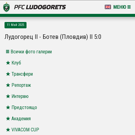
МЕНЮ
НОВИНИ & ГАЛЕРИИ
11 Май 2025
LUDOGORETS TV
Лудогорец II - Ботев (Пловдив) II 5:0
НА ТЕРЕНА
Всички фото галерии
СТАДИОН & БАЗИ
Клуб
Трансфери
КЛУБ
Репортаж
ЗА ФЕНОВЕ
Интервю
Предстоящо
Академия
VIVACOM CUP