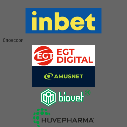
Спонсори