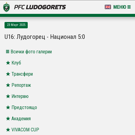
МЕНЮ
НОВИНИ & ГАЛЕРИИ
23 Март 2025
LUDOGORETS TV
U16: Лудогорец - Национал 5:0
НА ТЕРЕНА
Всички фото галерии
СТАДИОН & БАЗИ
Клуб
Трансфери
КЛУБ
Репортаж
ЗА ФЕНОВЕ
Интервю
Предстоящо
Академия
VIVACOM CUP