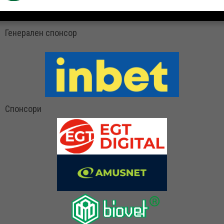
Генерален спонсор
Спонсори