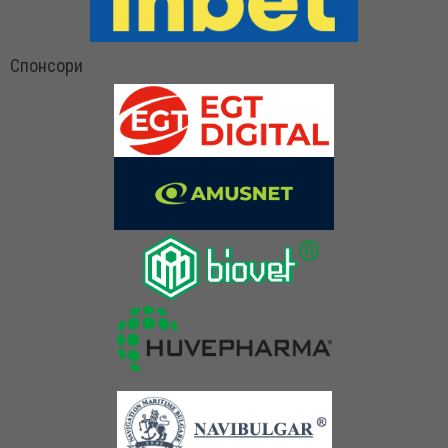
Спонсори