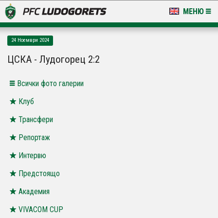
МЕНЮ
НОВИНИ & ГАЛЕРИИ
24 Ноември 2024
LUDOGORETS TV
ЦСКА - Лудогорец 2:2
НА ТЕРЕНА
Всички фото галерии
СТАДИОН & БАЗИ
Клуб
Трансфери
КЛУБ
Репортаж
ЗА ФЕНОВЕ
Интервю
Предстоящо
Академия
VIVACOM CUP