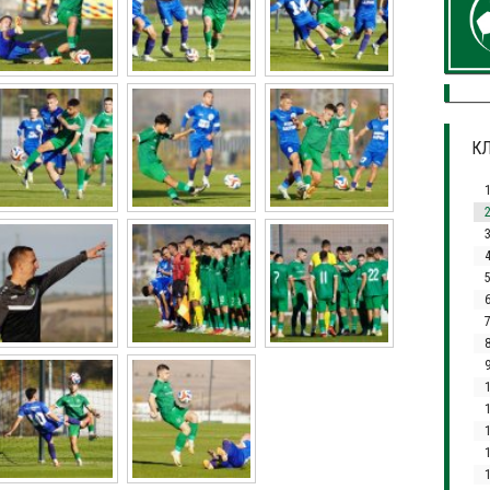
КЛ
3
7
1
1