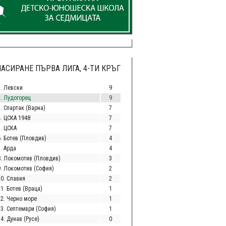
АСИРАНЕ ПЪРВА ЛИГА, 4-ТИ КРЪГ
1. Левски
9
2. Лудогорец
9
. Спартак (Варна)
7
4. ЦСКА 1948
7
5. ЦСКА
7
6. Ботев (Пловдив)
4
. Арда
4
8. Локомотив (Пловдив)
3
9. Локомотив (София)
2
10. Славия
2
1. Ботев (Враца)
1
12. Черно море
1
13. Септември (София)
1
4. Дунав (Русе)
0