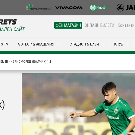
ФЕН МАГАЗИН
ОНЛАЙН БИЛЕТИ
Контакти
АЛЕН САЙТ
S TV
А ОТБОР & АКАДЕМИЯ
СТАДИОН & БАЗИ
КЛУБ
Ц III - ЧЕРНОМОРЕЦ (БАЛЧИК) 1:1
к)