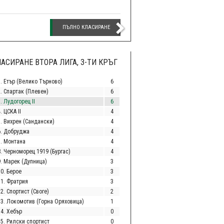
ПЪЛНО КЛАСИРАНЕ
АСИРАНЕ ВТОРА ЛИГА, 3-ТИ КРЪГ
1. Етър (Велико Търново)
6
2. Спартак (Плевен)
6
. Лудогорец II
6
. ЦСКА II
4
5. Вихрен (Сандански)
4
6. Добруджа
4
7. Монтана
4
8. Черноморец 1919 (Бургас)
4
9. Марек (Дупница)
3
10. Берое
3
11. Фратрия
3
2. Спортист (Своге)
2
13. Локомотив (Горна Оряховица)
1
14. Хебър
0
15. Рилски спортист
0