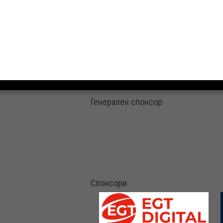
Генерален спонсор
Спонсори