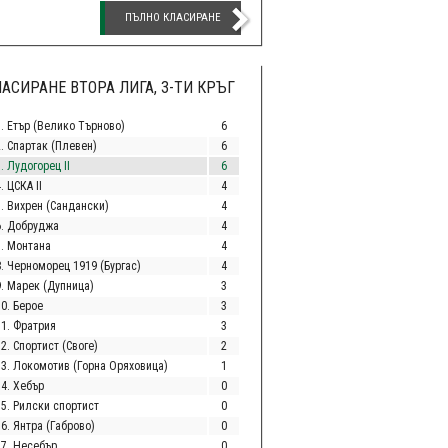
ПЪЛНО КЛАСИРАНЕ
АСИРАНЕ ВТОРА ЛИГА, 3-ТИ КРЪГ
1. Етър (Велико Търново)
6
2. Спартак (Плевен)
6
. Лудогорец II
6
. ЦСКА II
4
5. Вихрен (Сандански)
4
6. Добруджа
4
7. Монтана
4
8. Черноморец 1919 (Бургас)
4
9. Марек (Дупница)
3
10. Берое
3
11. Фратрия
3
2. Спортист (Своге)
2
13. Локомотив (Горна Оряховица)
1
14. Хебър
0
15. Рилски спортист
0
6. Янтра (Габрово)
0
17. Несебър
0