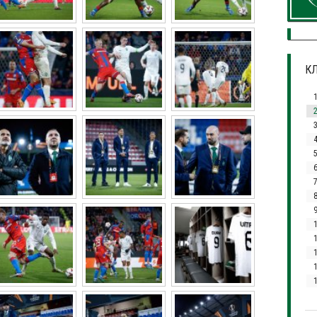
КЛ
3
7
1
1