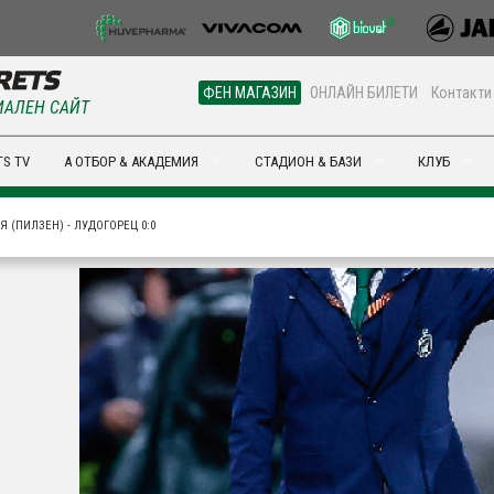
ФЕН МАГАЗИН
ОНЛАЙН БИЛЕТИ
Контакти
АЛЕН САЙТ
S TV
А ОТБОР & АКАДЕМИЯ
СТАДИОН & БАЗИ
КЛУБ
Я (ПИЛЗЕН) - ЛУДОГОРЕЦ 0:0