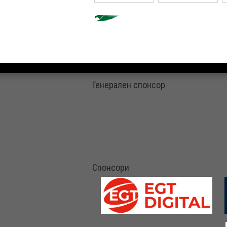
Генерален спонсор
Спонсори