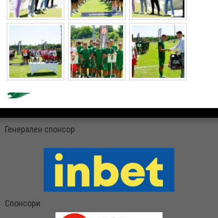
Генерален спонсор
Спонсори