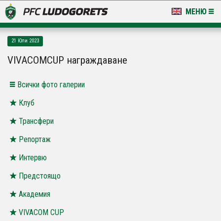
МЕНЮ
НОВИНИ & ГАЛЕРИИ
21 Юли 2023
LUDOGORETS TV
VIVACOMCUP награждаване
НА ТЕРЕНА
Всички фото галерии
СТАДИОН & БАЗИ
Клуб
Трансфери
КЛУБ
Репортаж
ЗА ФЕНОВЕ
Интервю
Предстоящо
Академия
VIVACOM CUP