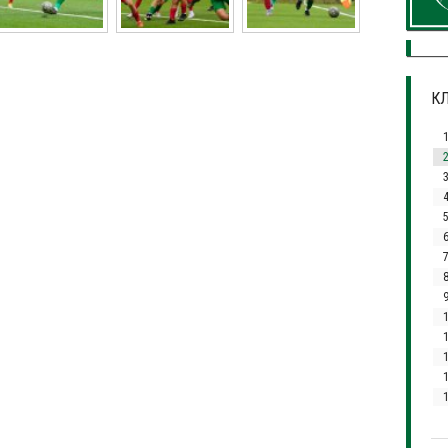
КЛ
3
7
1
1