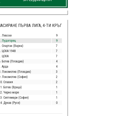
АСИРАНЕ ПЪРВА ЛИГА, 4-ТИ КРЪГ
1. Левски
9
2. Лудогорец
9
. Спартак (Варна)
7
4. ЦСКА 1948
7
5. ЦСКА
7
6. Ботев (Пловдив)
4
. Арда
4
8. Локомотив (Пловдив)
3
9. Локомотив (София)
2
10. Славия
2
1. Ботев (Враца)
1
12. Черно море
1
13. Септември (София)
1
4. Дунав (Русе)
0