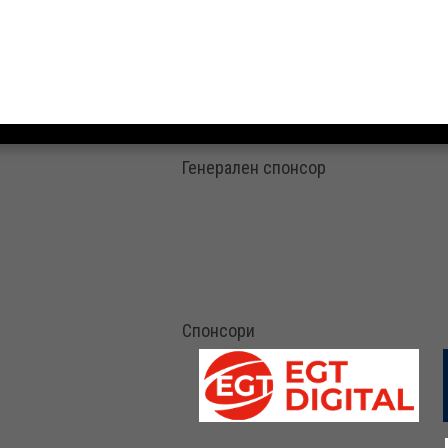
Генерален спонсор
Спонсори