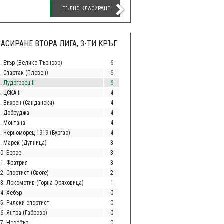
ПЪЛНО КЛАСИРАНЕ
АСИРАНЕ ВТОРА ЛИГА, 3-ТИ КРЪГ
1. Етър (Велико Търново)
6
2. Спартак (Плевен)
6
. Лудогорец II
6
. ЦСКА II
4
5. Вихрен (Сандански)
4
6. Добруджа
4
7. Монтана
4
8. Черноморец 1919 (Бургас)
4
9. Марек (Дупница)
3
10. Берое
3
11. Фратрия
3
2. Спортист (Своге)
2
13. Локомотив (Горна Оряховица)
1
14. Хебър
0
15. Рилски спортист
0
6. Янтра (Габрово)
0
17. Несебър
0