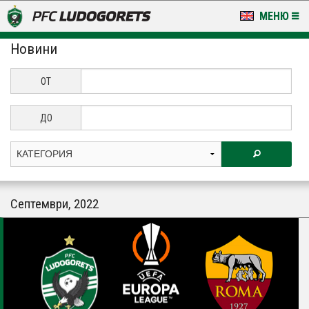
МЕНЮ
Новини
НОВИНИ & ГАЛЕРИИ
LUDOGORETS TV
ОТ
НА ТЕРЕНА
ДО
СТАДИОН & БАЗИ
КЛУБ
Септември, 2022
ЗА ФЕНОВЕ