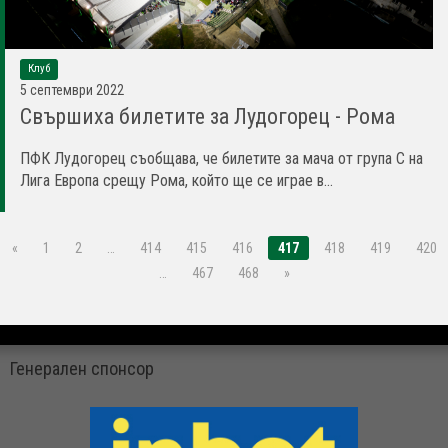
Клуб
5 септември 2022
Свършиха билетите за Лудогорец - Рома
ПФК Лудогорец съобщава, че билетите за мача от група С на
Лига Европа срещу Рома, който ще се играе в...
«
1
2
…
414
415
416
417
418
419
420
…
467
468
»
Генерален спонсор