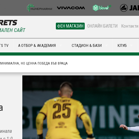
ФЕН МАГАЗИН
ОНЛАЙН БИЛЕТИ
Контакти
АЛЕН САЙТ
S TV
А ОТБОР & АКАДЕМИЯ
СТАДИОН & БАЗИ
КЛУБ
МИНИМАЛНА, НО ЦЕННА ПОБЕДА ВЪВ ВРАЦА
а
финала
и с 1:0