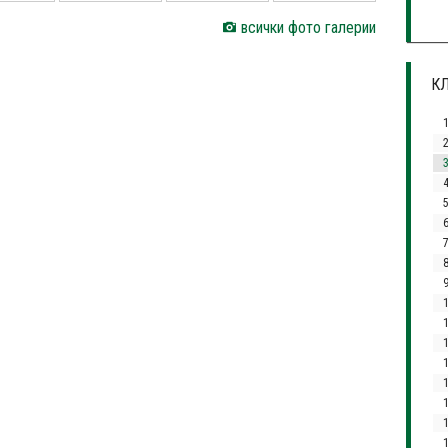
всички фото галерии
КЛ
3
4
1
1