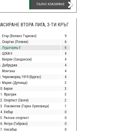
ПЪЛНО КЛАСИРАНЕ
АСИРАНЕ ВТОРА ЛИГА, 3-ТИ КРЪГ
1. Етър (Велико Търново)
9
2. Спартак (Плевен)
6
. Лудогорец II
6
. ЦСКА II
4
5. Вихрен (Сандански)
4
6. Добруджа
4
7. Монтана
4
8. Черноморец 1919 (Бургас)
4
9. Марек (Дупница)
3
10. Берое
3
11. Фратрия
3
2. Спортист (Своге)
2
13. Локомотив (Горна Оряховица)
1
14. Хебър
0
15. Рилски спортист
0
6. Янтра (Габрово)
0
17. Несебър
0