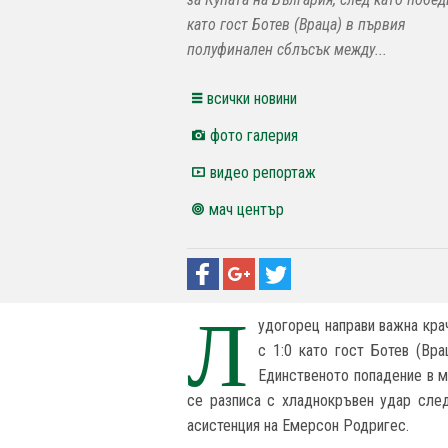
като гост Ботев (Враца) в първия
полуфинален сблъсък между...
всички новини
фото галерия
видео репортаж
мач център
Л
удогорец направи важна кра
с 1:0 като гост Ботев (Вр
Единственото попадение в м
се разписа с хладнокръвен удар сле
асистенция на Емерсон Родригес.