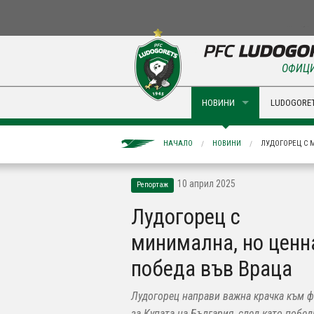
ОФИЦИ
НОВИНИ
LUDOGORET
НАЧАЛО
НОВИНИ
ЛУДОГОРЕЦ С 
10 април 2025
Репортаж
Лудогорец с
минимална, но ценн
победа във Враца
Лудогорец направи важна крачка към 
за Купата на България, след като побед