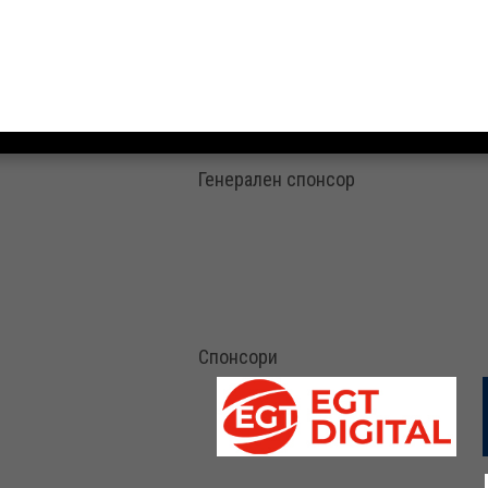
Генерален спонсор
Спонсори