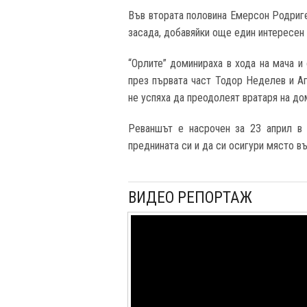
Във втората половина Емерсон Родриге
засада, добавяйки още един интересен
“Орлите” доминираха в хода на мача и
през първата част Тодор Неделев и Аг
не успяха да преодолеят вратаря на до
Реваншът е насрочен за 23 април в 
преднината си и да си осигури място въ
ВИДЕО РЕПОРТАЖ