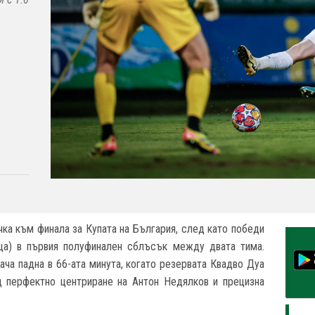
чка към финала за Купата на България, след като победи
аца) в първия полуфинален сблъсък между двата тима.
ача падна в 66-ата минута, когато резервата Квадво Дуа
д перфектно центриране на Антон Недялков и прецизна