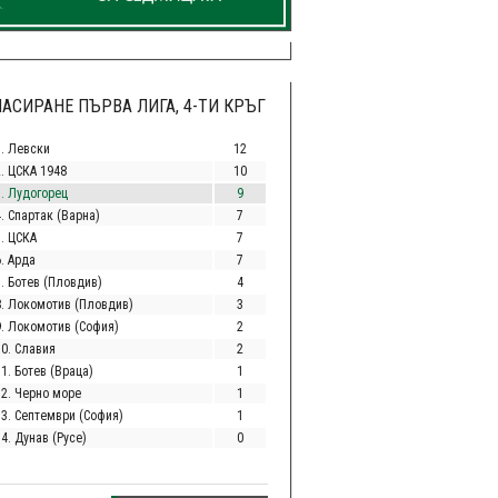
АСИРАНЕ ПЪРВА ЛИГА, 4-ТИ КРЪГ
1. Левски
12
2. ЦСКА 1948
10
3. Лудогорец
9
. Спартак (Варна)
7
5. ЦСКА
7
. Арда
7
7. Ботев (Пловдив)
4
8. Локомотив (Пловдив)
3
9. Локомотив (София)
2
10. Славия
2
1. Ботев (Враца)
1
12. Черно море
1
13. Септември (София)
1
4. Дунав (Русе)
0