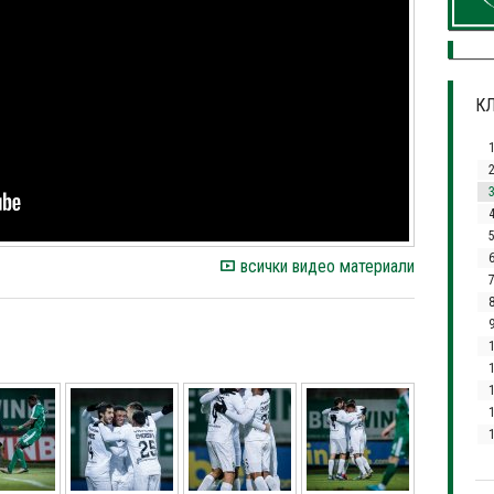
КЛ
4
6
всички видео материали
1
1