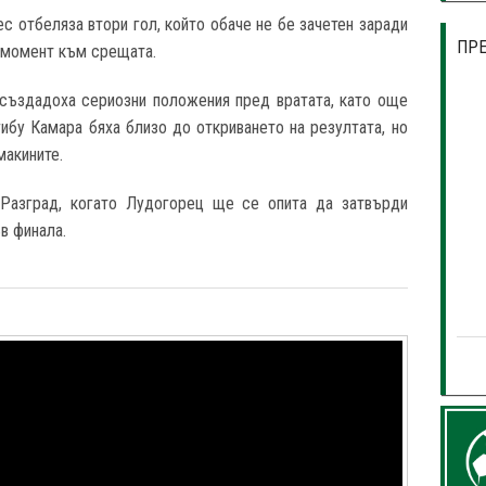
с отбеляза втори гол, който обаче не бе зачетен заради
ПР
 момент към срещата.
 създадоха сериозни положения пред вратата, като още
ибу Камара бяха близо до откриването на резултата, но
макините.
Разград, когато Лудогорец ще се опита да затвърди
в финала.