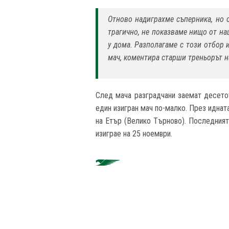
Отново надиграхме съперника, но с
трагично, не показваме нищо от на
у дома. Разполагаме с този отбор 
мач, коментира старши треньорът н
След мача разградчани заемат десетот
един изигран мач по-малко. През идна
на Етър (Велико Търново). Последният
изиграе на 25 ноември.