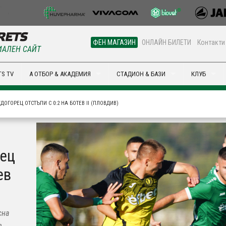
ФЕН МАГАЗИН
ОНЛАЙН БИЛЕТИ
Контакти
АЛЕН САЙТ
S TV
А ОТБОР & АКАДЕМИЯ
СТАДИОН & БАЗИ
КЛУБ
ДОГОРЕЦ ОТСТЪПИ С 0:2 НА БОТЕВ II (ПЛОВДИВ)
рец
ев
сна
в