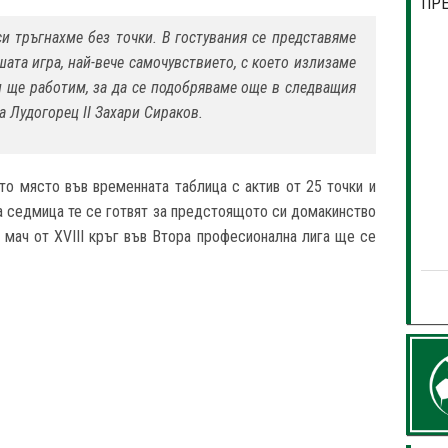
ПР
и тръгнахме без точки. В гостувания се представяме
шата игра, най-вече самочувствието, с което излизаме
и ще работим, за да се подобряваме още в следващия
а Лудогорец II Захари Сираков.
о място във временната таблица с актив от 25 точки и
та седмица те се готвят за предстоящото си домакинство
 мач от XVIII кръг във Втора професионална лига ще се