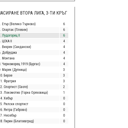
АСИРАНЕ ВТОРА ЛИГА, 3-ТИ КРЪГ
1. Етър (Велико Търново)
6
2. Спартак (Плевен)
6
. Лудогорец II
6
. ЦСКА II
4
5. Вихрен (Сандански)
4
6. Добруджа
4
7. Монтана
4
8. Черноморец 1919 (Бургас)
4
9. Марек (Дупница)
3
10. Берое
3
11. Фратрия
3
2. Спортист (Своге)
2
13. Локомотив (Горна Оряховица)
1
14. Хебър
0
15. Рилски спортист
0
6. Янтра (Габрово)
0
17. Несебър
0
18. Пирин (Благоевград)
0