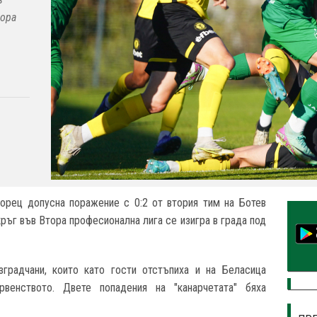
тора
орец допусна поражение с 0:2 от втория тим на Ботев
кръг във Втора професионална лига се изигра в града под
зградчани, които като гости отстъпиха и на Беласица
венството. Двете попадения на "канарчетата" бяха