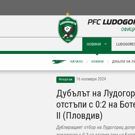
ОФИЦИ
НОВИНИ
LUDOGORET
НАЧАЛО
НОВИНИ
ДУБЪЛЪТ НА ЛУ
16 ноември 2024
Репортаж
Дубълът на Лудого
отстъпи с 0:2 на Бот
II (Пловдив)
Дублиращият отбор на Лудогорец допу
поражение с 0:2 от втория тим на Боте