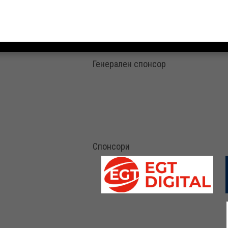
Генерален спонсор
Спонсори