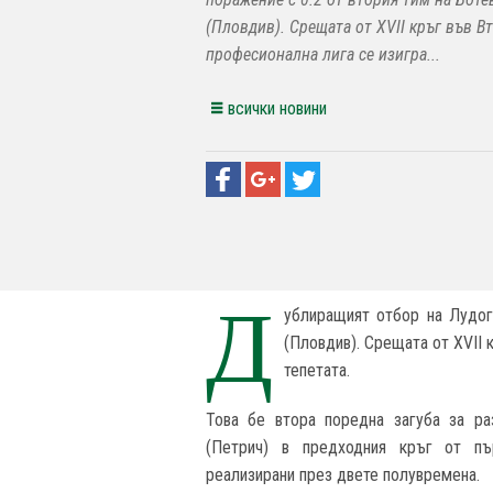
(Пловдив). Срещата от XVII кръг във В
професионална лига се изигра...
всички новини
Д
ублиращият отбор на Лудог
(Пловдив). Срещата от XVII 
тепетата.
Това бе втора поредна загуба за ра
(Петрич) в предходния кръг от пър
реализирани през двете полувремена.