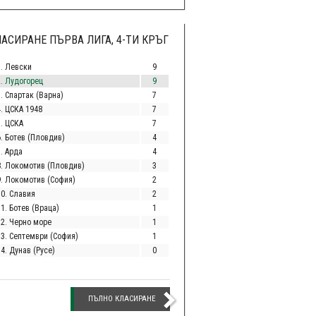
АСИРАНЕ ПЪРВА ЛИГА, 4-ТИ КРЪГ
1. Левски
9
2. Лудогорец
9
. Спартак (Варна)
7
4. ЦСКА 1948
7
5. ЦСКА
7
6. Ботев (Пловдив)
4
. Арда
4
8. Локомотив (Пловдив)
3
9. Локомотив (София)
2
10. Славия
2
1. Ботев (Враца)
1
12. Черно море
1
13. Септември (София)
1
4. Дунав (Русе)
0
ПЪЛНО КЛАСИРАНЕ