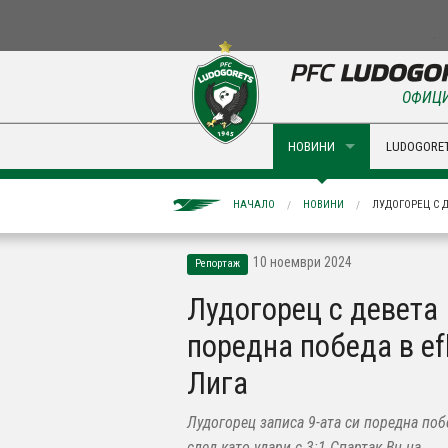
ОФИЦИ
НОВИНИ
LUDOGORET
НАЧАЛО
НОВИНИ
ЛУДОГОРЕЦ С Д
10 ноември 2024
Репортаж
Лудогорец с девета
поредна победа в ef
Лига
Лудогорец записа 9-ата си поредна поб
след като удари с 3:1 Спартак Вн на