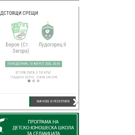
ЕДСТОЯЩИ СРЕЩИ
Берое (Ст.
Лудогорец II
Лудогорец
Боте
Загора)
(Плов
ПОНЕДЕЛНИК, 10 АВГУСТ 2026, 20:00
СЪБОТА, 15 АВГУСТ 2026, 21
ВТОРА ЛИГА, 3-ТИ КРЪГ
EFBET ЛИГА, 5-ТИ КРЪ
СТАДИОН БЕРОЕ, СТАРА ЗАГОРА
СТАДИОН ХЮВЕФАРМА АРЕНА, 
МАЧОВЕ И РЕЗУЛТАТИ