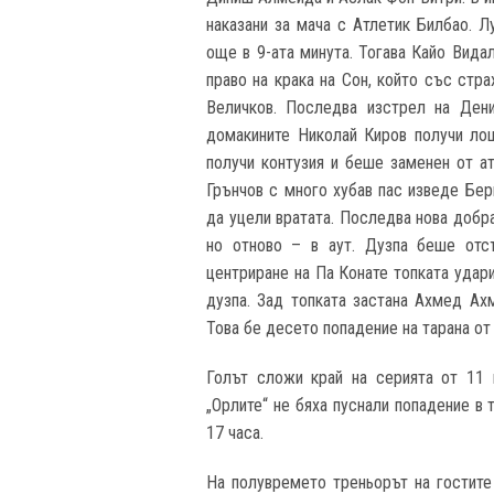
наказани за мача с Атлетик Билбао. Л
още в 9-ата минута. Тогава Кайо Вида
право на крака на Сон, който със стр
Величков. Последва изстрел на Дени
домакините Николай Киров получи ло
получи контузия и беше заменен от а
Грънчов с много хубав пас изведе Бер
да уцели вратата. Последва нова добра
но отново – в аут. Дузпа беше отс
центриране на Па Конате топката удар
дузпа. Зад топката застана Ахмед Ах
Това бе десето попадение на тарана от 
Голът сложи край на серията от 11 
„Орлите“ не бяха пуснали попадение в 
17 часа.
На полувремето треньорът на гостите