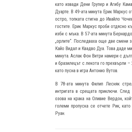
като извади Дени Групер и Агибу Кама
Дуарте. В 49-ата минута Ерик Маркус о
остро, топката стигна до Ивайло Чоче
гостите. Ерик Маркус проби отдясно к
изби с мъка. В 57-ата минута Бернардо
„орлите“. Последваха още две смени за
Кайо Видал и Квадво Дуа. Това даде ми
минута. Аслак Фон Витри намери с дъл
и бразилецът с лекота го прехвърли – 
като пусна в игра Антонио Вутов.
В 78-ата минута Филип Лесняк стре
интригата в срещата приключи. След
озова на крака на Оливие Вердон, кой
големи пропуска се отчете Рик, като
Руан.