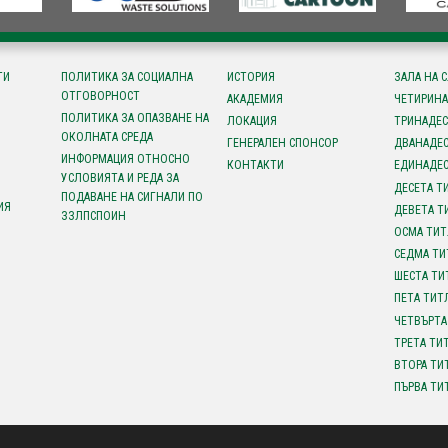
ТИ
ПОЛИТИКА ЗА СОЦИАЛНА
ИСТОРИЯ
ЗАЛА НА 
ОТГОВОРНОСТ
АКАДЕМИЯ
ЧЕТИРИНА
ПОЛИТИКА ЗА ОПАЗВАНЕ НА
ЛОКАЦИЯ
ТРИНАДЕС
ОКОЛНАТА СРЕДА
ГЕНЕРАЛЕН СПОНСОР
ДВАНАДЕС
ИНФОРМАЦИЯ ОТНОСНО
КОНТАКТИ
ЕДИНАДЕС
УСЛОВИЯТА И РЕДА ЗА
ДЕСЕТА Т
ПОДАВАНЕ НА СИГНАЛИ ПО
ИЯ
ДЕВЕТА Т
ЗЗЛПСПОИН
ОСМА ТИТ
СЕДМА ТИ
ШЕСТА ТИ
ПЕТА ТИТ
ЧЕТВЪРТА
ТРЕТА ТИ
ВТОРА ТИ
ПЪРВА ТИ