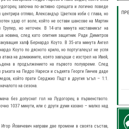
удогорец започна по-активно срещата и логично поведе
ПР
л центрира отляво, Александър Цветков изби с глава, но
ахотен удар от воле, който не остави шансове на Мартин
 Групер, но неточен. В 14-ата минута наставникът на
ша новина, след като опитния защитник Ради Димитров
такуващия халф Бернардо Коуто. В 35-ата минута Ангел
нардо Коуто по дясното крило, но португалецът не успя
 атака на домакините, която завърши с изстрел на Ивей,
ъдена в продължението на първото полувреме. След
и ръката на Педро Нареси и съдията Георги Гинчев даде
медов, който прати Серджио Падт в другия ъгъл – 1:1.
началото на сезона.
мача без допуснат гол на Лудогорец в първенството.
точно 1037 минути, или с други думи казано – малко над
 Игор Йовичевич направи две промени в своята състав,