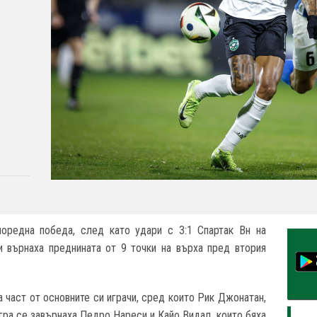
поредна победа, след като удари с 3:1 Спартак Вн на
си върнаха преднината от 9 точки на върха пред втория
 част от основните си играчи, сред които Рик Джонатан,
гра се завърнаха Педро Нареси и Кайо Видал, които бяха