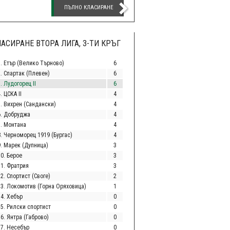
ПЪЛНО КЛАСИРАНЕ
АСИРАНЕ ВТОРА ЛИГА, 3-ТИ КРЪГ
1. Етър (Велико Търново)
6
2. Спартак (Плевен)
6
. Лудогорец II
6
. ЦСКА II
4
5. Вихрен (Сандански)
4
6. Добруджа
4
7. Монтана
4
8. Черноморец 1919 (Бургас)
4
9. Марек (Дупница)
3
10. Берое
3
11. Фратрия
3
2. Спортист (Своге)
2
13. Локомотив (Горна Оряховица)
1
14. Хебър
0
15. Рилски спортист
0
6. Янтра (Габрово)
0
17. Несебър
0