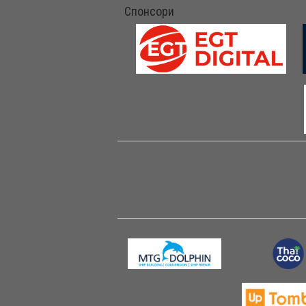
Спонсори