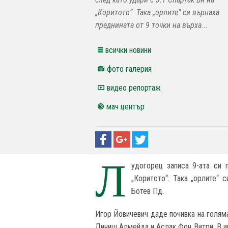
„Коритото“. Така „орлите“ си върнаха
преднината от 9 точки на върха...
всички новини
фото галерия
видео репортаж
мач център
Л
удогорец записа 9-ата си 
„Коритото“. Така „орлите“ 
Ботев Пд.
Игор Йовичевич даде почивка на голяма
Диниш Алмейда и Аслак Фон Витри. В и