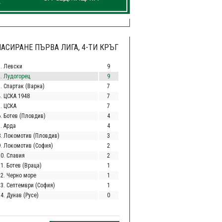
АСИРАНЕ ПЪРВА ЛИГА, 4-ТИ КРЪГ
1. Левски
9
2. Лудогорец
9
. Спартак (Варна)
7
4. ЦСКА 1948
7
5. ЦСКА
7
6. Ботев (Пловдив)
4
. Арда
4
8. Локомотив (Пловдив)
3
9. Локомотив (София)
2
10. Славия
2
1. Ботев (Враца)
1
12. Черно море
1
13. Септември (София)
1
4. Дунав (Русе)
0