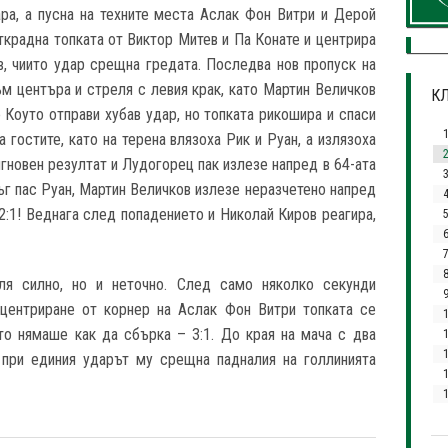
ра, а пусна на техните места Аслак Фон Витри и Дерой
ткрадна топката от Виктор Митев и Па Конате и центрира
в, чиито удар срещна гредата. Последва нов пропуск на
ъм центъра и стреля с левия крак, като Мартин Величков
КЛ
 Коуто отправи хубав удар, но топката рикошира и спаси
 гостите, като на терена влязоха Рик и Руан, а излязоха
гновен резултат и Лудогорец пак излезе напред в 64-ата
3
ъг пас Руан, Мартин Величков излезе неразчетено напред
2:1! Веднага след попадението и Николай Киров реагира,
7
ля силно, но и неточно. След само няколко секунди
 центриране от корнер на Аслак Фон Витри топката се
то нямаше как да сбърка – 3:1. До края на мача с два
1
 при единия ударът му срещна падналия на голлинията
1