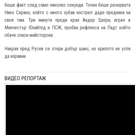
беше факт след само няколко секунди. Точен беше резервата
Нико Серано, който с много хубав изстрел даде преднина на
своя тим. Три минути преди края Андер Ерера, играл в
Манчестър Юнайтед и ПСЖ, пробва рефлекса на Падт който
обаче спаси майсторски.
Накрая пред Русев се откри добър шанс, но крилото не успя
да изравни.
ВИДЕО РЕПОРТАЖ