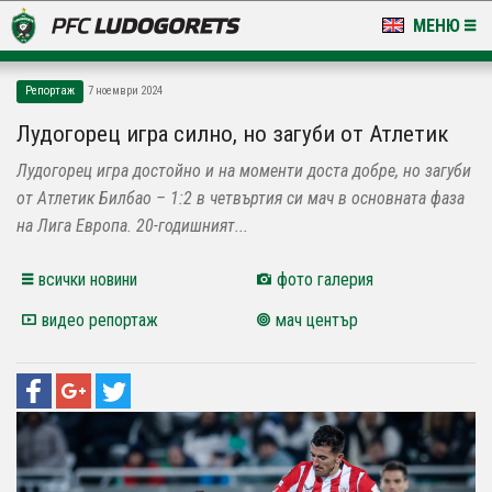
МЕНЮ
НОВИНИ & ГАЛЕРИИ
Репортаж
7 ноември 2024
LUDOGORETS TV
Лудогорец игра силно, но загуби от Атлетик
Лудогорец игра достойно и на моменти доста добре, но загуби
НА ТЕРЕНА
от Атлетик Билбао – 1:2 в четвъртия си мач в основната фаза
СТАДИОН & БАЗИ
на Лига Европа. 20-годишният...
КЛУБ
всички новини
фото галерия
видео репортаж
мач център
ЗА ФЕНОВЕ