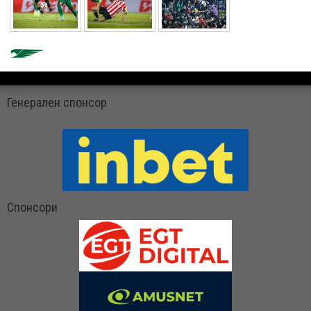
Генерален спонсор
Спонсори