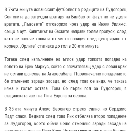
В 7-ата минута испанският футболист в редиците на Лудогорец
Сон опита да затрудни вратаря на Билбао от фаул, но не уцели
вратата. „Лъвовете“ отговориха чрез удар на Иняки Уилямс,
също в аут. Капитанът на баските направи голям пропуск, след
като не засече топката от чиста позиция след центриране от
корнер. „Орлите“ стигнаха до гол в 20-ата минута.
Тогава след изпълнение на ъглов удар топката попадна на
волето на Ерик Маркус, който с впечатляващ удар с левия крак
не остави шансове на Агиресабала. Първоначално попадението
бе отменено заради засада, но след това се видя, че такава
няма и голът остава. Това бе първи гол за Лудогорец в
същинската част на Лига Европа за сезона.
В 35-ата минута Алекс Беренгер стреля силно, но Серджио
Падт спаси. Веднага след това Рик отбеляза второ попадение
за Лудогорец, което обаче беше отменено заради засада на
асистента в случая Руан Круз. Четири минути след това Квадво