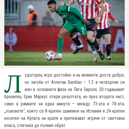
Л
удогорец игра достойно и на моменти доста добре,
но загуби от Атлетик Билбао – 1:2 в четвъртия си
мач в основната фаза на Лига Европа. 20-годишният
бразилец Ерик Маркус откри резултата, но през втората част,
само в рамките на една минута – между 73-ата и 74-ата,
„лъвовете“, които са 8-кратен шампион на Испания и 24-кратен
носител на Купата на краля и притежават играчи от световна
класа, стигнаха до пълния обрат.