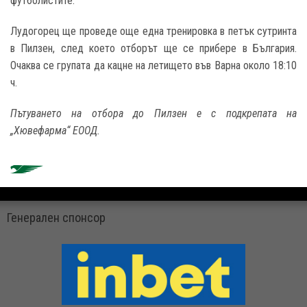
футболистите.
Лудогорец ще проведе още една тренировка в петък сутринта
в Пилзен, след което отборът ще се прибере в България.
Очаква се групата да кацне на летището във Варна около 18:10
ч.
Пътуването на отбора до Пилзен е с подкрепата на
„Хювефарма“ ЕООД.
Генерален спонсор