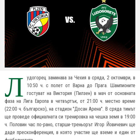
Л
удогорец заминава за Чехия в сряда, 2 октомври, в
10:50 ч. с полет от Варна до Прага. Шампионите
гостуват на Виктория (Пилзен) в мач от основната
фаза на Лига Европа в четвъртък, от 21:00 ч. местно време
(22:00 ч. българско), на стадион "Досан Арена". В сряда тимът
ще проведе официалната си тренировка на чешка земя в 19:00
ч. Половин час по-рано, старши-треньорът Игор Йовичевич ще
даде пресконференция, в която участие ще вземе и един от