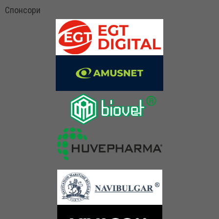
Спонсори