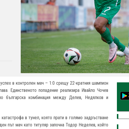
успех в контролен мач – 1:0 срещу 22-кратния шампион
лава. Единственото попадение реализира Ивайло Чочев
ло българска комбинация между Делев, Недялков и
 катастрофа в тунел, която прати в голямо задръстване
еден път мач като титуляр започна Тодор Неделев, който