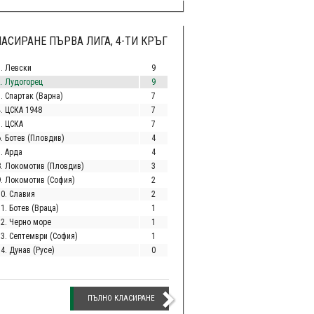
АСИРАНЕ ПЪРВА ЛИГА, 4-ТИ КРЪГ
1. Левски
9
2. Лудогорец
9
. Спартак (Варна)
7
4. ЦСКА 1948
7
5. ЦСКА
7
6. Ботев (Пловдив)
4
. Арда
4
8. Локомотив (Пловдив)
3
9. Локомотив (София)
2
10. Славия
2
1. Ботев (Враца)
1
12. Черно море
1
13. Септември (София)
1
4. Дунав (Русе)
0
ПЪЛНО КЛАСИРАНЕ