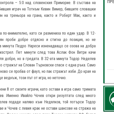
ПР
контрола – 5:0 над словенския Приморие. В състава на
бившия играч на Тотнъм Кевин Вимер, бившите словашки
н на треньора на грана, както и Роберт Мак, както и
а по-внимателно, като си размениха по един удар. В 12-
ян проби добре отдясно и стигна до позиция, но не
та минута Педро Нареси изненадващо се озова на добра
 изстрел. Пет минути след това Аслак Фон Витри качи
еля добре, но в гредата. В 32-ата минута Тодор Неделев
но стражът на Слован Търновски спаси с една ръка. Само
ово се пробва от фаул, но пак стражът изби. До края на
веднъж, този път от игра, но неточно.
ни 8 от своите играчи, като остави в игра само тримата
ев. Именно Ивайло Чочев откри резултата след много
Делев подаде наляво към Недялков, той потърси Тодор
ае и Чочев с левия крак не остави шансове на стража на