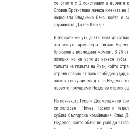
се отчете с 2 асистенции в първата 
Слован Братислава личаха имената на 
национали Владимир Вайс, който е си
грузинецът Джаба Канкава.
В първите минути двата тима действах
ата минута арменецът Тигран Барсег
блокиран в последния момент. В 25-а
позиция, но не успя да нанесе хубав
топката на главата на Руан, който стр
стреля опасно от пряк свободен удар, 
няколко секунди след това Неделев отн
първото полувреме Неделев стреля още 
На почивката Георги Дерменджиев заме
си халфове – Чочев, Нареси и Недел
хубава българска комбинация. Спас 
Неделев, който обаче не успя да отигр