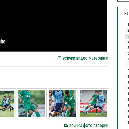
КЛ
3
4
всички видео материали
1
1
всички фото галерии