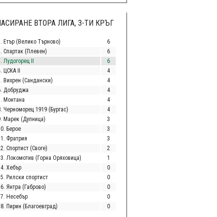
АСИРАНЕ ВТОРА ЛИГА, 3-ТИ КРЪГ
1. Етър (Велико Търново)
6
2. Спартак (Плевен)
6
. Лудогорец II
6
. ЦСКА II
4
5. Вихрен (Сандански)
4
6. Добруджа
4
7. Монтана
4
8. Черноморец 1919 (Бургас)
4
9. Марек (Дупница)
3
10. Берое
3
11. Фратрия
3
2. Спортист (Своге)
2
13. Локомотив (Горна Оряховица)
1
14. Хебър
0
15. Рилски спортист
0
6. Янтра (Габрово)
0
17. Несебър
0
18. Пирин (Благоевград)
0