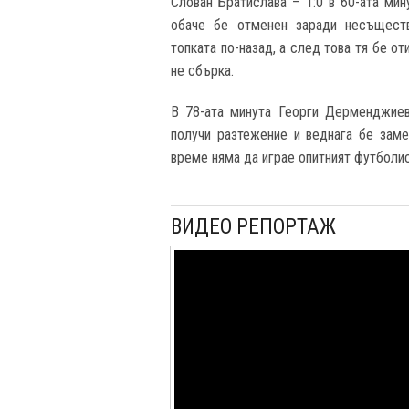
Слован Братислава – 1:0 в 60-ата мин
обаче бе отменен заради несъщест
топката по-назад, а след това тя бе от
не сбърка.
В 78-ата минута Георги Дерменджиев
получи разтежение и веднага бе зам
време няма да играе опитният футболис
ВИДЕО РЕПОРТАЖ