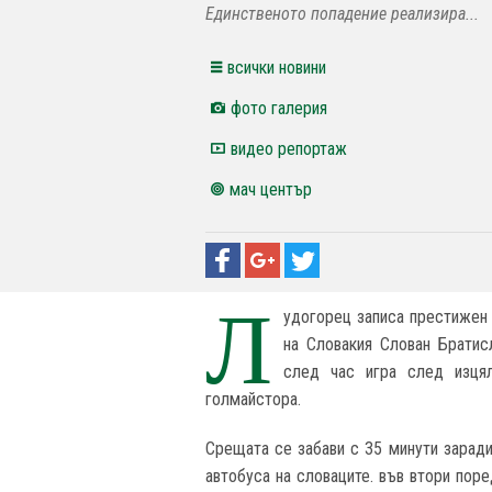
Единственото попадение реализира...
всички новини
фото галерия
видео репортаж
мач център
Л
удогорец записа престижен 
на Словакия Слован Братис
след час игра след изця
голмайстора.
Срещата се забави с 35 минути заради
автобуса на словаците. във втори пор