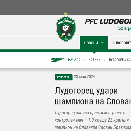
ОФИЦИ
НОВИНИ
LUDOGORET
НАЧАЛО
НОВИНИ
ЛУДОГОРЕЦ У
23 юни 2024
Репортаж
Лудогорец удари
шампиона на Слова
Лудогорец записа престижен успех в
контролен мач – 1:0 срещу 22-кратния
шампион на Словакия Слован Братисла