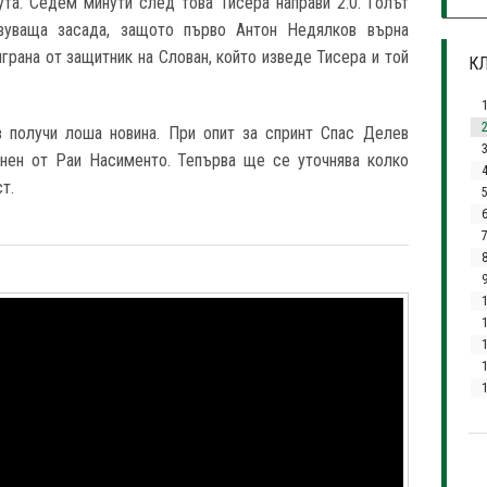
ута. Седем минути след това Тисера направи 2:0. Голът
вуваща засада, защото първо Антон Недялков върна
играна от защитник на Слован, който изведе Тисера и той
КЛ
 получи лоша новина. При опит за спринт Спас Делев
3
енен от Раи Насименто. Тепърва ще се уточнява колко
т.
7
1
1