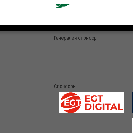
Генерален спонсор
Спонсори