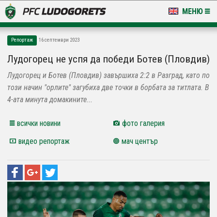
МЕНЮ
НОВИНИ & ГАЛЕРИИ
Репортаж
16 септември 2023
LUDOGORETS TV
Лудогорец не успя да победи Ботев (Пловдив)
Лудогорец и Ботев (Пловдив) завършиха 2:2 в Разград, като по
НА ТЕРЕНА
този начин "орлите" загубиха две точки в борбата за титлата. В
СТАДИОН & БАЗИ
4-ата минута домакините...
КЛУБ
всички новини
фото галерия
видео репортаж
мач център
ЗА ФЕНОВЕ