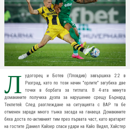
Л
удогорец и Ботев (Пловдив) завършиха 2:2 в
Разград, като по този начин "орлите" загубиха две
точки в борбата за титлата. В 4-ата минута
домакините получиха дузпа за нарушение срещу Бърнард
Текпетей. След разглеждане на ситуацията с ВАР тв бе
отменен заради много тънка засада на ганаеца. Домакините
бяха доста по-активният тим през първата част, като вратарят
на гостите Даниел Кайзер спаси удари на Кайо Видял, Хайстер