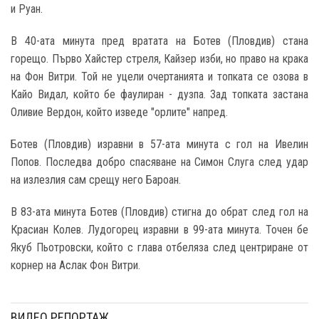
и Руан.
В 40-ата минута пред вратата на Ботев (Пловдив) стана
горещо. Първо Хайстер стреля, Кайзер изби, но право на крака
на Фон Витри. Той не уцели очертанията и топката се озова в
Кайо Видал, който бе фаулиран - дузпа. Зад топката застана
Оливие Вердон, който изведе "орлите" напред.
Ботев (Пловдив) изравни в 57-ата минута с гол на Ивелин
Попов. Последва добро спасяване на Симон Слуга след удар
на излезлия сам срещу него Бароан.
В 83-ата минута Ботев (Пловдив) стигна до обрат след гол на
Красиан Колев. Лудогорец изравни в 99-ата минута. Точен бе
Якуб Пьотровски, който с глава отбеляза след центриране от
корнер на Аслак Фон Витри.
ВИДЕО РЕПОРТАЖ