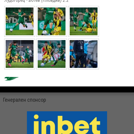
Лудогорец - Ботев (Пловдив) 2:2
Генерален спонсор