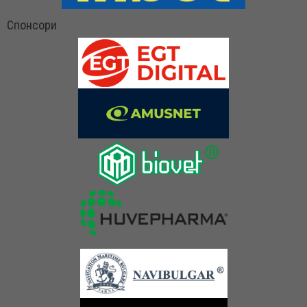
Спонсори