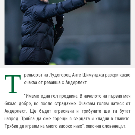
Т
реньорът на Лудогорец Анте Шимунджа разкри какво
очаква от реванша с Андерлехт.
"Имаме един гол преднина. В началото на първия мач
бяхме добре, но после страдахме. Очаквам голям натиск от
Андерлехт. Ще бъдат агресивни и трибуните ще ги бутат
напред. Трябва да сме горещи в сърцата и хладни в главите.
Трябва да играем на много високо ниво", започна словенецът.