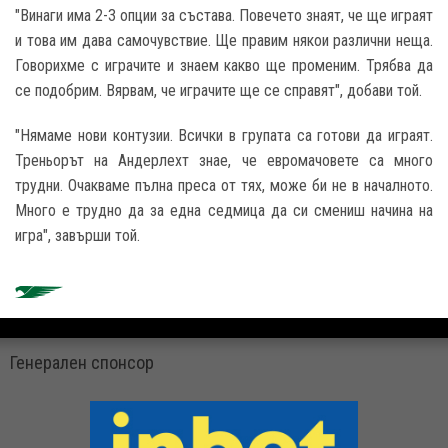
"Винаги има 2-3 опции за състава. Повечето знаят, че ще играят
и това им дава самочувствие. Ще правим някои различни неща.
Говорихме с играчите и знаем какво ще променим. Трябва да
се подобрим. Вярвам, че играчите ще се справят", добави той.
"Нямаме нови контузии. Всички в групата са готови да играят.
Треньорът на Андерлехт знае, че евромачовете са много
трудни. Очакваме пълна преса от тях, може би не в началното.
Много е трудно да за една седмица да си смениш начина на
игра", завърши той.
Генерален спонсор