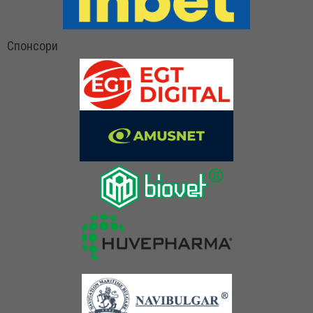
Спонсори