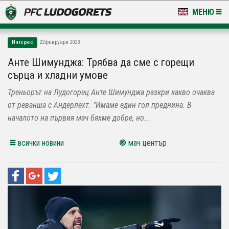
МЕНЮ
НОВИНИ & ГАЛЕРИИ
Интервю
22 февруари 2023
LUDOGORETS TV
Анте Шимунджа: Трябва да сме с горещи
сърца и хладни умове
НА ТЕРЕНА
Треньорът на Лудогорец Анте Шимунджа разкри какво очаква
СТАДИОН & БАЗИ
от реванша с Андерлехт. "Имаме един гол преднина. В
началото на първия мач бяхме добре, но...
КЛУБ
всички новини
мач център
ЗА ФЕНОВЕ