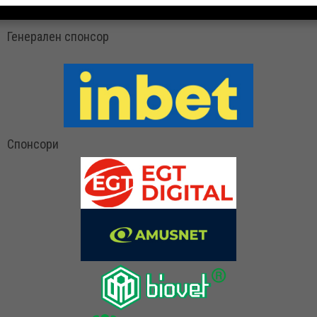
Генерален спонсор
Спонсори