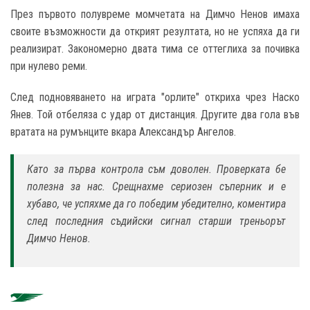
През първото полувреме момчетата на Димчо Ненов имаха
своите възможности да открият резултата, но не успяха да ги
реализират. Закономерно двата тима се оттеглиха за почивка
при нулево реми.
След подновяването на играта "орлите" откриха чрез Наско
Янев. Той отбеляза с удар от дистанция. Другите два гола във
вратата на румънците вкара Александър Ангелов.
Като за първа контрола съм доволен. Проверката бе
полезна за нас. Срещнахме сериозен съперник и е
хубаво, че успяхме да го победим убедително, коментира
след последния съдийски сигнал старши треньорът
Димчо Ненов.