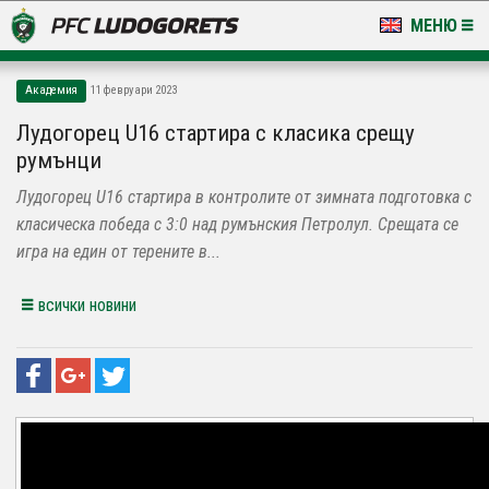
МЕНЮ
НОВИНИ & ГАЛЕРИИ
Академия
11 февруари 2023
LUDOGORETS TV
Лудогорец U16 стартира с класика срещу
румънци
НА ТЕРЕНА
Лудогорец U16 стартира в контролите от зимната подготовка с
СТАДИОН & БАЗИ
класическа победа с 3:0 над румънския Петролул. Срещата се
игра на един от терените в...
КЛУБ
всички новини
ЗА ФЕНОВЕ