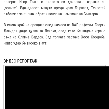
резерва Игор Тиаго с първото си докосване изравни за
„орлите“. Единадесет минути преди края Бърнард Текпетей
отбеляза за пълния обрат в полза на шампиона на България.
В самия край на срещата след намеса на ВАР реферът Георги
Давидов даде дузпа за Левски, след като бе видяна игра с
ръка на Оливие Вердон. Зад топката застана Хосе Кордоба,
чийто удар бе високо в аут.
ВИДЕО РЕПОРТАЖ