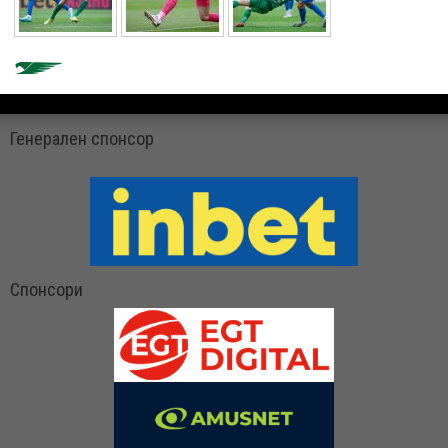
Генерален спонсор
Спонсори