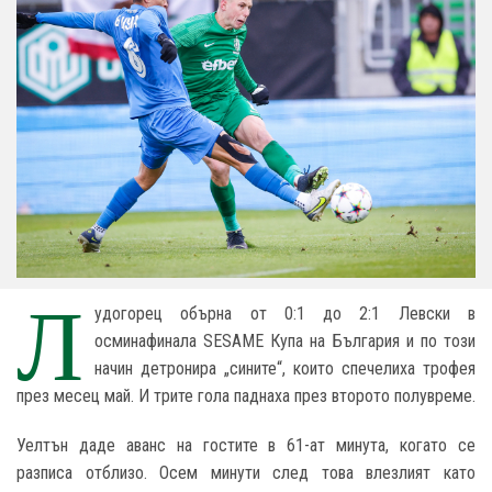
Л
удогорец обърна от 0:1 до 2:1 Левски в
осминафинала SESAME Купа на България и по този
начин детронира „сините“, които спечелиха трофея
през месец май. И трите гола паднаха през второто полувреме.
Уелтън даде аванс на гостите в 61-ат минута, когато се
разписа отблизо. Осем минути след това влезлият като