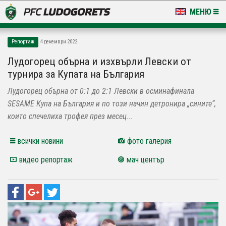
МЕНЮ
НОВИНИ & ГАЛЕРИИ
Репортаж
4 декември 2022
LUDOGORETS TV
Лудогорец обърна и изхвърли Левски от
турнира за Купата на България
НА ТЕРЕНА
Лудогорец обърна от 0:1 до 2:1 Левски в осминафинала
СТАДИОН & БАЗИ
SESAME Купа на България и по този начин детронира „сините“,
които спечелиха трофея през месец...
КЛУБ
всички новини
фото галерия
ЗА ФЕНОВЕ
видео репортаж
мач център