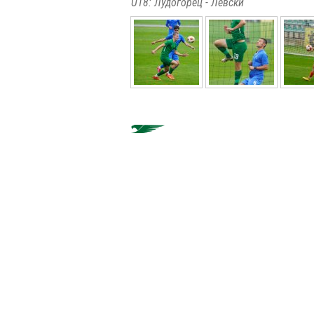
U18: Лудогорец - Левски