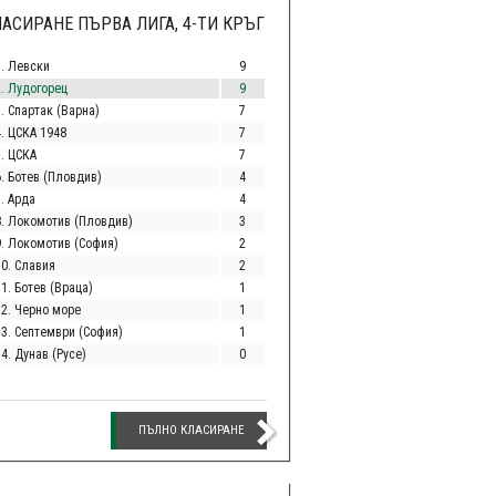
АСИРАНЕ ПЪРВА ЛИГА, 4-ТИ КРЪГ
1. Левски
9
2. Лудогорец
9
. Спартак (Варна)
7
4. ЦСКА 1948
7
5. ЦСКА
7
6. Ботев (Пловдив)
4
. Арда
4
8. Локомотив (Пловдив)
3
9. Локомотив (София)
2
10. Славия
2
1. Ботев (Враца)
1
12. Черно море
1
13. Септември (София)
1
4. Дунав (Русе)
0
ПЪЛНО КЛАСИРАНЕ