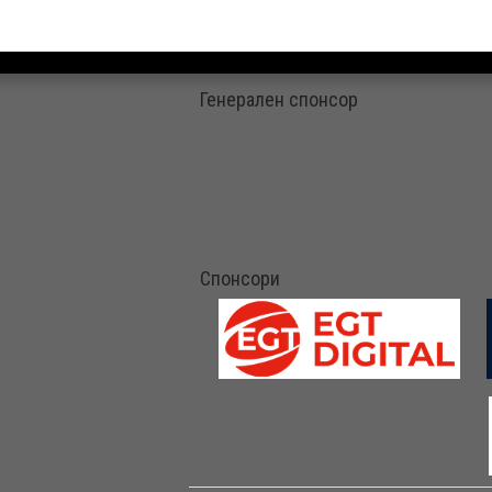
Генерален спонсор
Спонсори