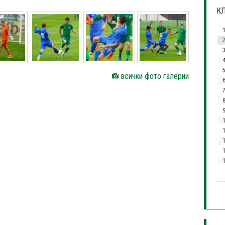
КЛ
3
всички фото галерии
7
1
1