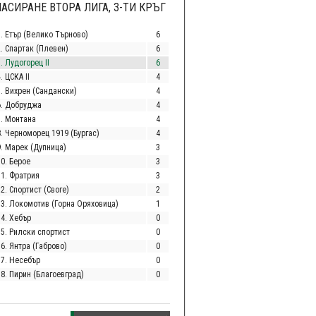
АСИРАНЕ ВТОРА ЛИГА, 3-ТИ КРЪГ
1. Етър (Велико Търново)
6
2. Спартак (Плевен)
6
. Лудогорец II
6
. ЦСКА II
4
5. Вихрен (Сандански)
4
6. Добруджа
4
7. Монтана
4
8. Черноморец 1919 (Бургас)
4
9. Марек (Дупница)
3
10. Берое
3
11. Фратрия
3
2. Спортист (Своге)
2
13. Локомотив (Горна Оряховица)
1
14. Хебър
0
15. Рилски спортист
0
6. Янтра (Габрово)
0
17. Несебър
0
18. Пирин (Благоевград)
0