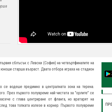
арша
 първия сблъсък с Левски (София) на четвъртфиналите на
а юноши старша възраст. Двата отбора играха на стадион
о се водеше предимно в централната зона на терена.
ого. През първото полувреме най-чистата за "орлите" се
засече с глава центриране от фланга, но вратарят на
ПР
 след това топката излезе в корнер. Първото полувреме