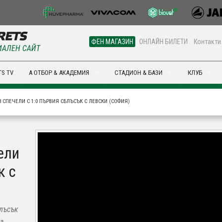
ФЕН МАГАЗИН
ОНЛАЙН БИЛЕТИ
Контакти
АЛЕН САЙТ
S TV
А ОТБОР & АКАДЕМИЯ
СТАДИОН & БАЗИ
КЛУБ
 СПЕЧЕЛИ С 1:0 ПЪРВИЯ СБЛЪСЪК С ЛЕВСКИ (СОФИЯ)
ели
к с
блъсък
а