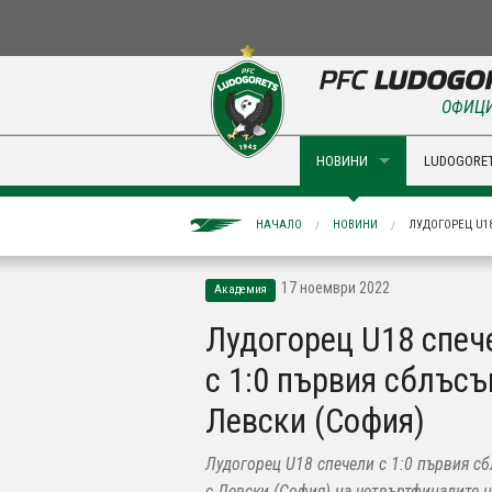
ОФИЦИ
НОВИНИ
LUDOGORET
НАЧАЛО
НОВИНИ
ЛУДОГОРЕЦ U18
17 ноември 2022
Академия
Лудогорец U18 спеч
с 1:0 първия сблъсъ
Левски (София)
Лудогорец U18 спечели с 1:0 първия с
с Левски (София) на четвъртфиналите н