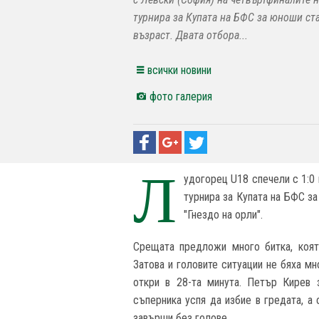
турнира за Купата на БФС за юноши ст
възраст. Двата отбора...
всички новини
фото галерия
Л
удогорец U18 спечели с 1:0
турнира за Купата на БФС з
"Гнездо на орли".
Срещата предложи много битка, коят
Затова и головите ситуации не бяха мн
откри в 28-та минута. Петър Кирев 
съперника успя да избие в гредата, а
завърши без голове.