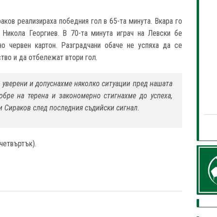
аков реализираха победния гол в 65-та минута. Вкара го
 Никола Георгиев. В 70-та минута играч на Левски бе
но червен картон. Разградчани обаче не успяха да се
тво и да отбележат втори гол.
 уверени и допуснахме няколко ситуации пред нашата
обре на терена и закономерно стигнахме до успеха,
и Сираков след последния съдийски сигнал.
четвъртък).