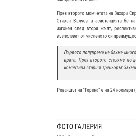
През второто момчетата на Захари Сир
Стивън Вълчев, а асистенцията бе на
изгонен след втори жълт, респектив
възползват от численото си преимущес
Първото полувреме не бяхме много
врата. През второто стояхме по-д
коментира старши треньорът Захар
Реваншът на "Герена" е на 24 ноември (
ФОТО ГАЛЕРИЯ