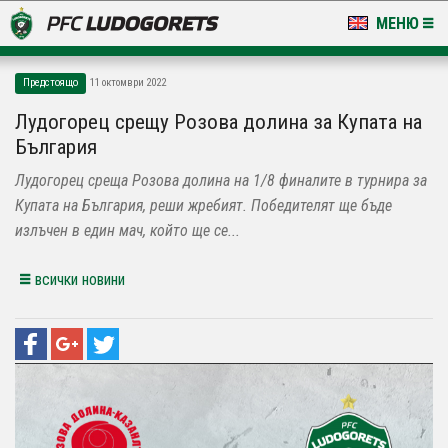
МЕНЮ
НОВИНИ & ГАЛЕРИИ
Предстоящо
11 октомври 2022
LUDOGORETS TV
Лудогорец срещу Розова долина за Купата на
България
НА ТЕРЕНА
Лудогорец среща Розова долина на 1/8 финалите в турнира за
СТАДИОН & БАЗИ
Купата на България, реши жребият. Победителят ще бъде
излъчен в един мач, който ще се...
КЛУБ
всички новини
ЗА ФЕНОВЕ