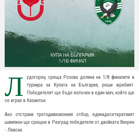
Л
удогорец среща Розова долина на 1/8 финалите в
турнира за Купата на България, реши жребият.
Победителят ще бъде излъчен в един мач, който ще
се играе в Казанлък.
Ако отстрани третодивизионния отбор, единадесеткратният
шампион ще срещне в Разград победителя от двойката Вихрен
- Левски.