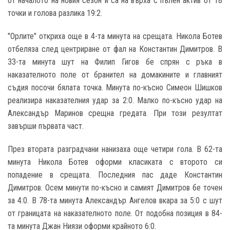
от началото на новия сезон и са на върха с пълен актив от 18
точки и голова разлика 19:2.
"Орлите" откриха още в 4-та минута на срещата. Никола Ботев
отбеляза след центриране от фал на Константин Димитров. В
33-та минута шут на Филип Гигов бе спрян с ръка в
наказателното поле от бранител на домакините и главният
съдия посочи бялата точка. Минута по-късно Симеон Шишков
реализира наказателния удар за 2:0. Малко по-късно удар на
Александър Маринов срещна гредата. При този резултат
завърши първата част.
През втората разградчани нанизаха още четири гола. В 62-та
минута Никола Ботев оформи класиката с второто си
попадение в срещата. Последния пас даде Константин
Димитров. Осем минути по-късно и самият Димитров бе точен
за 4:0. В 78-та минута Александър Ангелов вкара за 5:0 с шут
от границата на наказателното поле. От подобна позиция в 84-
та минута Джан Ниязи оформи крайното 6:0.