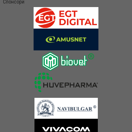
Спонсори