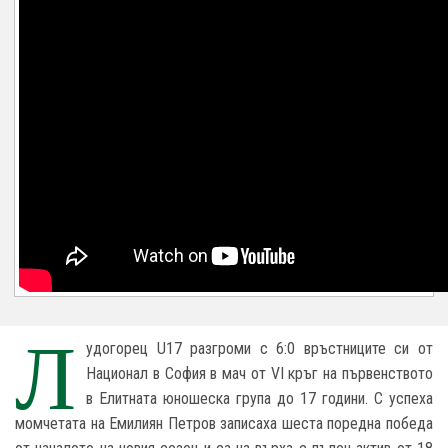
Л
удогорец U17 разгроми с 6:0 връстниците си от
Национал в София в мач от VI кръг на първенството
в Елитната юношеска група до 17 години. С успеха
момчетата на Емилиян Петров записаха шеста поредна победа