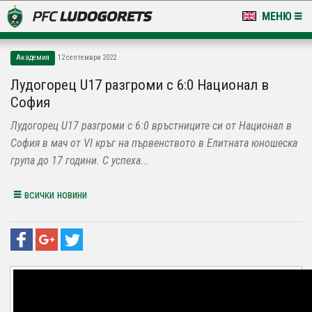
МЕНЮ
НОВИНИ & ГАЛЕРИИ
Академия
12 септември 2022
LUDOGORETS TV
Лудогорец U17 разгроми с 6:0 Национал в
София
НА ТЕРЕНА
Лудогорец U17 разгроми с 6:0 връстниците си от Национал в
СТАДИОН & БАЗИ
София в мач от VI кръг на първенството в Елитната юношеска
група до 17 години. С успеха...
КЛУБ
всички новини
ЗА ФЕНОВЕ