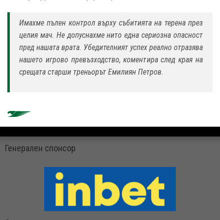
Имахме пълен контрол върху събитията на терена през
целия мач. Не допуснахме нито една сериозна опасност
пред нашата врата. Убедителният успех реално отразява
нашето игрово превъзходство, коментира след края на
срещата старши треньорът Емилиян Петров.
Генерален спонсор