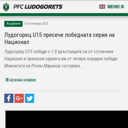
МЕНЮ
НОВИНИ & ГАЛЕРИИ
Академия
12 септември 2022
LUDOGORETS TV
Лудогорец U15 пресече победната серия на
Национал
НА ТЕРЕНА
Лудогорец U15 победи с 1:0 връстниците си от столичния
СТАДИОН & БАЗИ
Национал и прекъсна серията им от четири поредни победи.
Момчетата на Росен Маринов гостуваха...
КЛУБ
всички новини
ЗА ФЕНОВЕ