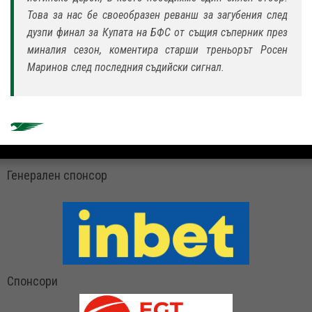
Това за нас бе своеобразен реванш за загубения след
дузпи финал за Купата на БФС от същия съперник през
миналия сезон, коментира старши треньорът Росен
Маринов след последния съдийски сигнал.
Генерален спонсор
Спонсори