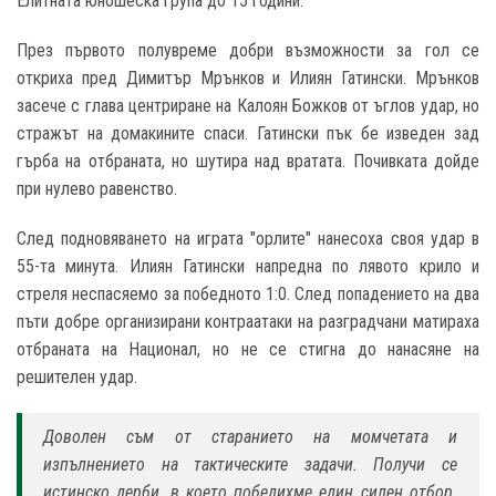
Елитната юношеска група до 15 години.
През първото полувреме добри възможности за гол се
откриха пред Димитър Мрънков и Илиян Гатински. Мрънков
засече с глава центриране на Калоян Божков от ъглов удар, но
стражът на домакините спаси. Гатински пък бе изведен зад
гърба на отбраната, но шутира над вратата. Почивката дойде
при нулево равенство.
След подновяването на играта "орлите" нанесоха своя удар в
55-та минута. Илиян Гатински напредна по лявото крило и
стреля неспасяемо за победното 1:0. След попадението на два
пъти добре организирани контраатаки на разградчани матираха
отбраната на Национал, но не се стигна до нанасяне на
решителен удар.
Доволен съм от старанието на момчетата и
изпълнението на тактическите задачи. Получи се
истинско дерби, в което победихме един силен отбор.