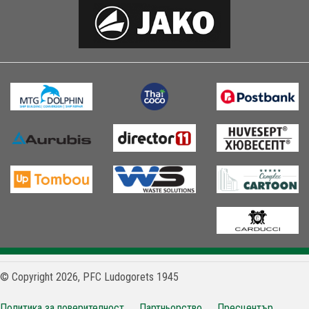
© Copyright 2026, PFC Ludogorets 1945
Политика за поверителност
Партньорство
Пресцентър