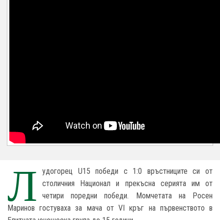
Л
удогорец U15 победи с 1:0 връстниците си от
столичния Национал и прекъсна серията им от
четири поредни победи. Момчетата на Росен
Маринов гостуваха за мача от VI кръг на първенството в