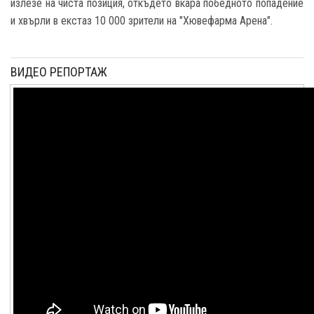
излезе на чиста позиция, откъдето вкара победното попадение
и хвърли в екстаз 10 000 зрители на "Хювефарма Арена".
ВИДЕО РЕПОРТАЖ