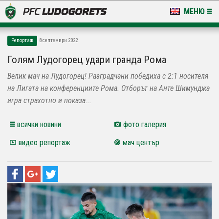
МЕНЮ
НОВИНИ & ГАЛЕРИИ
Репортаж
8 септември 2022
LUDOGORETS TV
Голям Лудогорец удари гранда Рома
Велик мач на Лудогорец! Разградчани победиха с 2:1 носителя
НА ТЕРЕНА
на Лигата на конференциите Рома. Отборът на Анте Шимунджа
СТАДИОН & БАЗИ
игра страхотно и показа...
КЛУБ
всички новини
фото галерия
видео репортаж
мач център
ЗА ФЕНОВЕ