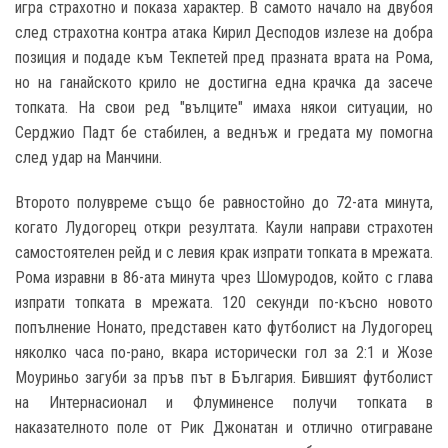
игра страхотно и показа характер. В самото начало на двубоя
след страхотна контра атака Кирил Десподов излезе на добра
позиция и подаде към Текпетей пред празната врата на Рома,
но на ганайското крило не достигна една крачка да засече
топката. На свои ред "вълците" имаха някои ситуации, но
Серджио Падт бе стабилен, а веднъж и гредата му помогна
след удар на Манчини.
Второто полувреме също бе равностойно до 72-ата минута,
когато Лудогорец откри резултата. Каули направи страхотен
самостоятелен рейд и с левия крак изпрати топката в мрежата.
Рома изравни в 86-ата минута чрез Шомуродов, който с глава
изпрати топката в мрежата. 120 секунди по-късно новото
попълнение Нонато, представен като футболист на Лудогорец
няколко часа по-рано, вкара исторически гол за 2:1 и Жозе
Моуриньо загуби за пръв път в България. Бившият футболист
на Интернасионал и Флуминенсе получи топката в
наказателното поле от Рик Джонатан и отлично отиграване