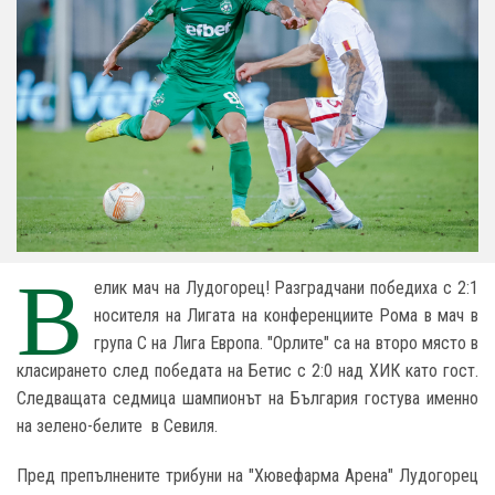
В
елик мач на Лудогорец! Разградчани победиха с 2:1
носителя на Лигата на конференциите Рома в мач в
група С на Лига Европа. "Орлите" са на второ място в
класирането след победата на Бетис с 2:0 над ХИК като гост.
Следващата седмица шампионът на България гостува именно
на зелено-белите в Севиля.
Пред препълнените трибуни на "Хювефарма Арена" Лудогорец