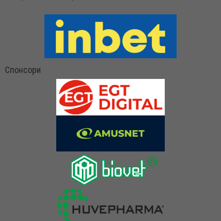
Спонсори