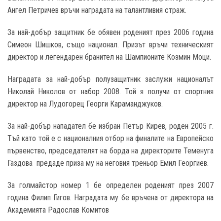
Ангел Петричев връчи наградата на талантливия страж.
За най-добър защитник бе обявен роденият през 2006 година
Симеон Шишков, също национал. Призът връчи техническият
директор и легендарен бранител на Шампионите Козмин Моци.
Наградата за най-добър полузащитник заслужи националът
Николай Николов от набор 2008. Той я получи от спортния
директор на Лудогорец Георги Караманджуков.
За най-добър нападател бе избран Петър Кирев, роден 2005 г.
Тъй като той е с националния отбор на финалите на Европейско
първенство, председателят на борда на директорите Теменуга
Газдова предаде приза му на неговия треньор Емил Георгиев.
За голмайстор номер 1 бе определен роденият през 2007
година Филип Гигов. Наградата му бе връчена от директора на
Академията Радослав Комитов