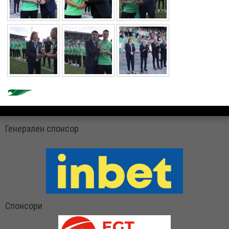
Генерален спонсор
Спонсори