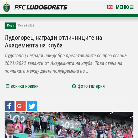
МЕНЮ
НОВИНИ & ГАЛЕРИИ
Клуб
15 май 2022
LUDOGORETS TV
Лудогорец награди отличниците на
Академията на клуба
НА ТЕРЕНА
Лудогорец награди най-добре представилите се през сезона
СТАДИОН & БАЗИ
2021/2022 таланти от Академията на клуба. Това стана на
почивката между двете полувремена на...
КЛУБ
всички новини
фото галерия
ЗА ФЕНОВЕ