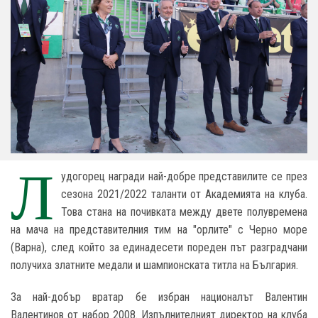
Л
удогорец награди най-добре представилите се през
сезона 2021/2022 таланти от Академията на клуба.
Това стана на почивката между двете полувремена
на мача на представителния тим на "орлите" с Черно море
(Варна), след който за единадесети пореден път разградчани
получиха златните медали и шампионската титла на България.
За най-добър вратар бе избран националът Валентин
Валентинов от набор 2008. Изпълнителният директор на клуба