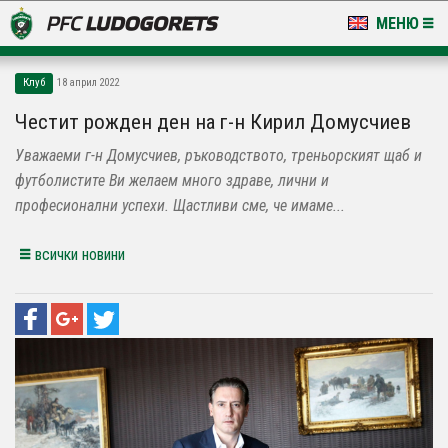
МЕНЮ
НОВИНИ & ГАЛЕРИИ
Клуб
18 април 2022
LUDOGORETS TV
Честит рожден ден на г-н Кирил Домусчиев
Уважаеми г-н Домусчиев, ръководството, треньорският щаб и
НА ТЕРЕНА
футболистите Ви желаем много здраве, лични и
СТАДИОН & БАЗИ
професионални успехи. Щастливи сме, че имаме...
КЛУБ
всички новини
ЗА ФЕНОВЕ