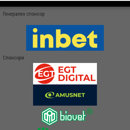
Генерален спонсор
Спонсори