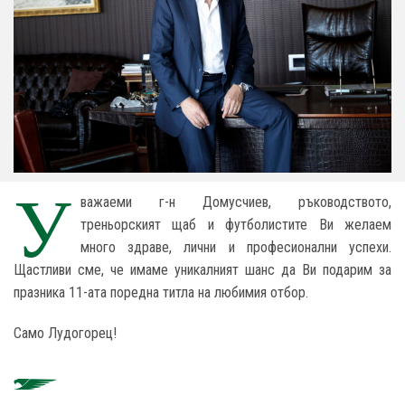
У
важаеми г-н Домусчиев, ръководството,
треньорският щаб и футболистите Ви желаем
много здраве, лични и професионални успехи.
Щастливи сме, че имаме уникалният шанс да Ви подарим за
празника 11-ата поредна титла на любимия отбор.
Само Лудогорец!