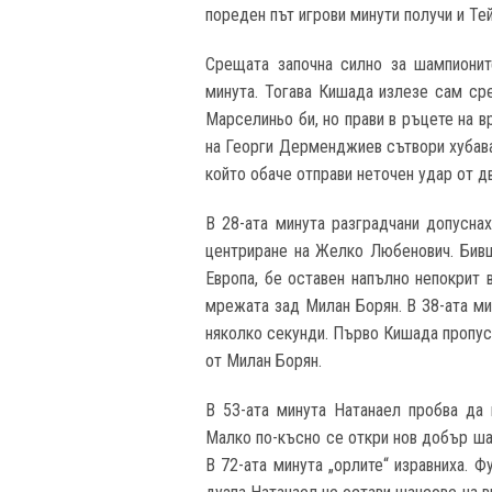
пореден път игрови минути получи и Те
Срещата започна силно за шампионит
минута. Тогава Кишада излезе сам сре
Марселиньо би, но прави в ръцете на в
на Георги Дерменджиев сътвори хубава
който обаче отправи неточен удар от д
В 28-ата минута разградчани допусна
центриране на Желко Любенович. Бивш
Европа, бе оставен напълно непокрит 
мрежата зад Милан Борян. В 38-ата ми
няколко секунди. Първо Кишада пропус
от Милан Борян.
В 53-ата минута Натанаел пробва да 
Малко по-късно се откри нов добър ша
В 72-ата минута „орлите“ изравниха. Ф