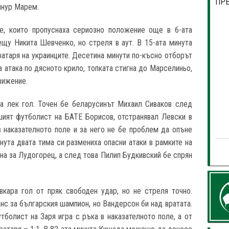
ПР
йнур Марем.
е, които пропуснаха сериозно положение още в 6-ата
щу Никита Шевченко, но стреля в аут. В 15-ата минута
ратаря на украинците. Десетина минути по-късно отборът
 атака по дясното крило, топката стигна до Марселиньо,
вижение.
ха лек гол. Точен бе беларусинът Михаил Сиваков след
ият футболист на БАТЕ Борисов, отстранявал Левски в
в наказателното поле и за него не бе проблем да опъне
нута двата тима си размениха опасни атаки в рамките на
на за Лудогорец, а след това Пилип Будкивский бе спрян
вкара гол от пряк свободен удар, но не стреля точно.
нс за българския шампион, но Вандерсон би над вратата.
утболист на Заря игра с ръка в наказателното поле, а от