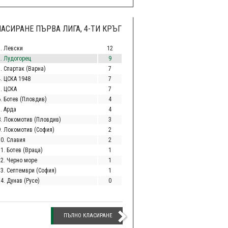
АСИРАНЕ ПЪРВА ЛИГА, 4-ТИ КРЪГ
1. Левски
12
2. Лудогорец
9
. Спартак (Варна)
7
4. ЦСКА 1948
7
5. ЦСКА
7
6. Ботев (Пловдив)
4
. Арда
4
8. Локомотив (Пловдив)
3
9. Локомотив (София)
2
10. Славия
2
1. Ботев (Враца)
1
12. Черно море
1
13. Септември (София)
1
4. Дунав (Русе)
0
ПЪЛНО КЛАСИРАНЕ