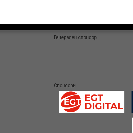
Генерален спонсор
Спонсори