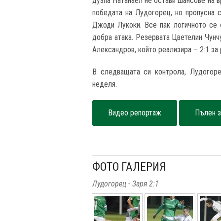
дузпа Натанаел не остави шансове на 
победата на Лудогорец, но пропусна 
Джоди Лукоки. Все пак логичното се с
добра атака. Резервата Цветелин Чунч
Александров, който реализира – 2:1 за 
В следващата си контрола, Лудогоре
неделя.
Видео репортаж
Пълен з
ФОТО ГАЛЕРИЯ
Лудогорец - Заря 2:1