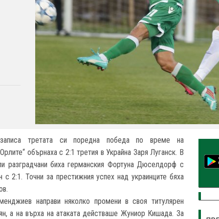
 записа третата си поредна победа по време на
„Орлите“ обърнаха с 2:1 третия в Украйна Заря Луганск. В
ли разградчани биха германския Фортуна Дюселдорф с
 с 2:1. Точни за престижния успех над украинците бяха
ов.
менджиев направи няколко промени в своя титулярен
ян, а на върха на атаката действаше Жуниор Кишада. За