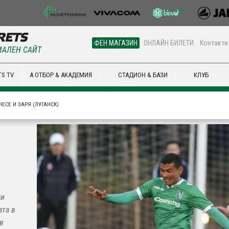
ФЕН МАГАЗИН
ОНЛАЙН БИЛЕТИ
Контакти
АЛЕН САЙТ
S TV
А ОТБОР & АКАДЕМИЯ
СТАДИОН & БАЗИ
КЛУБ
ЕСЕ И ЗАРЯ (ЛУГАНСК)
си
ата в
 в