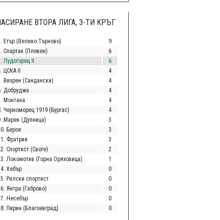
АСИРАНЕ ВТОРА ЛИГА, 3-ТИ КРЪГ
1. Етър (Велико Търново)
9
2. Спартак (Плевен)
6
. Лудогорец II
6
. ЦСКА II
4
5. Вихрен (Сандански)
4
6. Добруджа
4
7. Монтана
4
8. Черноморец 1919 (Бургас)
4
9. Марек (Дупница)
3
10. Берое
3
11. Фратрия
3
2. Спортист (Своге)
2
13. Локомотив (Горна Оряховица)
1
14. Хебър
0
15. Рилски спортист
0
6. Янтра (Габрово)
0
17. Несебър
0
18. Пирин (Благоевград)
0