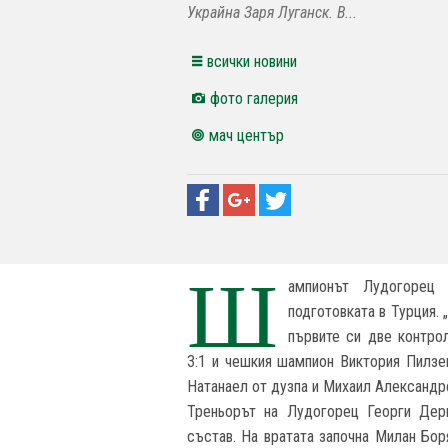
Украйна Заря Луганск. В...
всички новини
фото галерия
мач център
Ш
ампионът Лудогорец
подготовката в Турция. 
първите си две контро
3:1 и чешкия шампион Виктория Пилзен
Натанаел от дузпа и Михаил Александр
Треньорът на Лудогорец Георги Дер
състав. На вратата започна Милан Бор