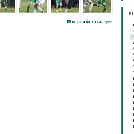
КЛ
всички фото галерии
3
4
1
1