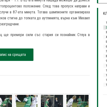
вратаря – 1:1. В 82-ата минута Кишада можеше да донесе
стопроцентово положение. След това пропуск направи и
лучи в 87-ата минута. Тогава шампионите организираха
КЛ
уков стигна до топката до аутлинията, върна към Михаил
разградчани.
3
ц ще премери сили със стария си познайник Стяуа в
7
апис на срещата
1
1