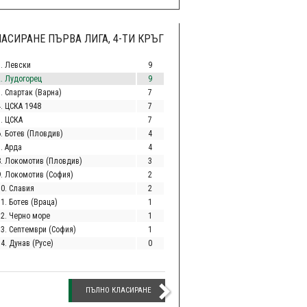
АСИРАНЕ ПЪРВА ЛИГА, 4-ТИ КРЪГ
1. Левски
9
2. Лудогорец
9
. Спартак (Варна)
7
4. ЦСКА 1948
7
5. ЦСКА
7
6. Ботев (Пловдив)
4
. Арда
4
8. Локомотив (Пловдив)
3
9. Локомотив (София)
2
10. Славия
2
1. Ботев (Враца)
1
12. Черно море
1
13. Септември (София)
1
4. Дунав (Русе)
0
ПЪЛНО КЛАСИРАНЕ