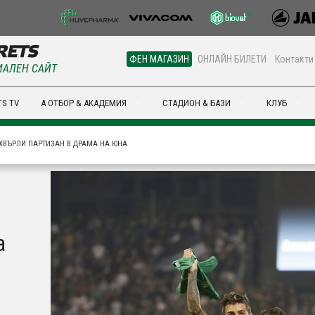
ФЕН МАГАЗИН
ОНЛАЙН БИЛЕТИ
Контакти
АЛЕН САЙТ
S TV
А ОТБОР & АКАДЕМИЯ
СТАДИОН & БАЗИ
КЛУБ
ХВЪРЛИ ПАРТИЗАН В ДРАМА НА ЮНА
и
а