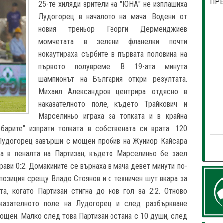
ПР
25-те хиляди зрители на "ЮНА" не изплашиха
Лудогорец в началото на мача. Водени от
новия треньор Георги Дерменджиев
момчетата в зелени фланелки почти
нокаутираха сърбите в първата половина на
първото полувреме. В 19-ата минута
шампионът на България откри резултата.
Михаил Александров центрира отдясно в
наказателното поле, където Трайкович и
Марселиньо играха за топката и в крайна
барите" изпрати топката в собствената си врата. 120
 Лудогорец завърши с мощен пробив на Жуниор Кайсара
ра в пеналта на Партизан, където Марселиньо бе заел
рави 0:2. Домакините се върнаха в мача девет минути по-
 позиция срещу Владо Стоянов и с техничен шут вкара за
та, когато Партизан стигна до нов гол за 2:2. Отново
аказателното поле на Лудогорец и след разбъркване
ощен. Малко след това Партизан остана с 10 души, след