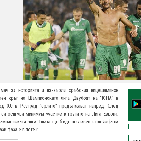
 мач за историята и изхвърли сръбския вицешампион
елен кръг на Шампионската лига. Двубоят на "ЮНА" в
ед 0:0 в Разград "орлите" продължават напред. След
си осигури минимум участие в групите на Лига Европа,
Шампионската лига. Тимът ще бъде поставен в плейофа на
зи фаза е в петък.