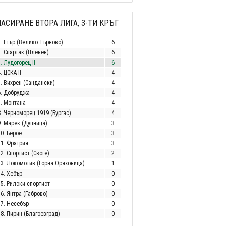
АСИРАНЕ ВТОРА ЛИГА, 3-ТИ КРЪГ
1. Етър (Велико Търново)
6
2. Спартак (Плевен)
6
. Лудогорец II
6
. ЦСКА II
4
5. Вихрен (Сандански)
4
6. Добруджа
4
7. Монтана
4
8. Черноморец 1919 (Бургас)
4
9. Марек (Дупница)
3
10. Берое
3
11. Фратрия
3
2. Спортист (Своге)
2
13. Локомотив (Горна Оряховица)
1
14. Хебър
0
15. Рилски спортист
0
6. Янтра (Габрово)
0
17. Несебър
0
18. Пирин (Благоевград)
0