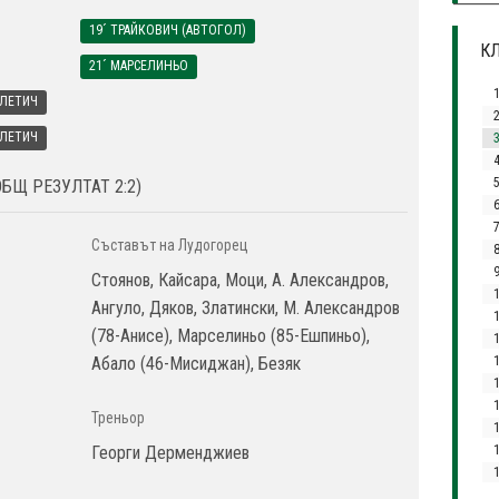
19´ ТРАЙКОВИЧ (АВТОГОЛ)
КЛ
21´ МАРСЕЛИНЬО
УЛЕТИЧ
УЛЕТИЧ
3
4
ОБЩ РЕЗУЛТАТ 2:2)
Съставът на Лудогорец
Стоянов, Кайсара, Моци, А. Александров,
Ангуло, Дяков, Златински, М. Александров
(78-Анисе), Марселиньо (85-Ешпиньо),
1
Абало (46-Мисиджан), Безяк
Треньор
1
Георги Дерменджиев