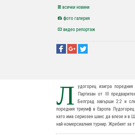
всички новини
фото галерия
видео репортаж
Л
удогорец изигра поредния
Партизан от III предварит
Белград завърши 2:2 и сл
поредния триумф в Европа Лудогорец 
като има сериозен шанс да влезе и в 
най-комерсиалния турнир. Жребият за та