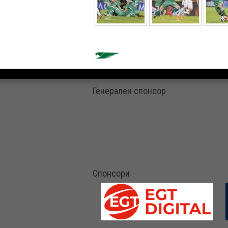
Генерален спонсор
Спонсори