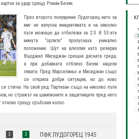
 картон за удар срещу Роман Безяк.
През второто полувреме Лудогорец нито за
КЛ
миг не изпусна инициативата и на няколко
пъти можеше да отбележи за 2:3. В 53-ата
минута "орлите" пропуснаха уникално
3
положение. Шут на влезлия като резерва
Върджил Мисиджан срещна дясната греда,
а при добавката отблизо Безяк нацели
7
лявата. Пред Марселиньо и Мисиджан също
се откриха добри ситуации, но до ново
 се стигна. На свой ред Партизан също на няколко пъти
1
ов, но стражът на шампионите и защитниците пред него
т отново срещу сръбския колос.
1
ПФК ЛУДОГОРЕЦ 1945
2
2