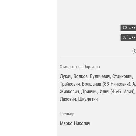
30´ ШК
35´ ШК
(
Съставът на Партизан
Лукач, Волков, Вуличевич, Станкович,
Трайкович, Брашанац (83-Нинкович), А.
Живкович, Дринчич, Илич (46-Б. Илич),
Лазович, Шкулетич
Треньор
Марко Николич