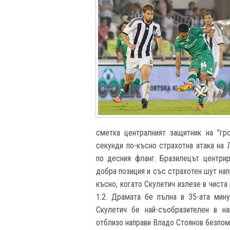
сметка централният защитник на "гро
секунди по-късно страхотна атака на
по десния фланг. Бразилецът центри
добра позиция и със страхотен шут нап
късно, когато Скулетич излезе в чиста
1:2. Драмата бе пълна в 35-ата мину
Скулетич бе най-съобразителен в н
отблизо направи Владо Стоянов безпом