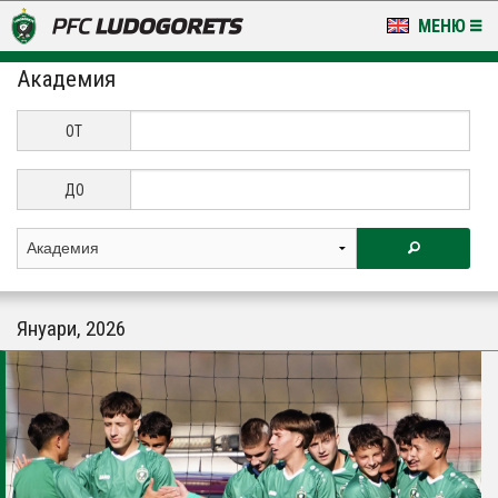
МЕНЮ
Академия
НОВИНИ & ГАЛЕРИИ
LUDOGORETS TV
ОТ
НА ТЕРЕНА
ДО
СТАДИОН & БАЗИ
КЛУБ
Януари, 2026
ЗА ФЕНОВЕ