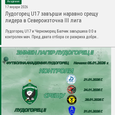
Академия
17 януари 2026
Лудогорец U17 завърши наравно срещу
лидера в Североизточна III лига
Лудогорец U17 и Черноморец Балчик завършиха 0:0 в
контролен мач. Пред двата отбора се разкриха добри...