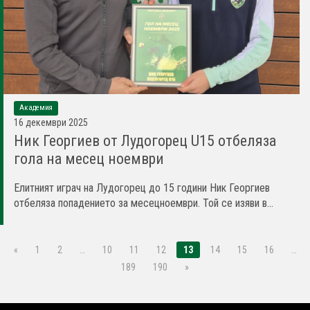
Академия
16 декември 2025
Ник Георгиев от Лудогорец U15 отбеляза
гола на месец ноември
Елитният играч на Лудогорец до 15 години Ник Георгиев
отбеляза попадението за месецноември. Той се изяви в...
«
1
2
…
10
11
12
13
14
15
16
…
189
190
»