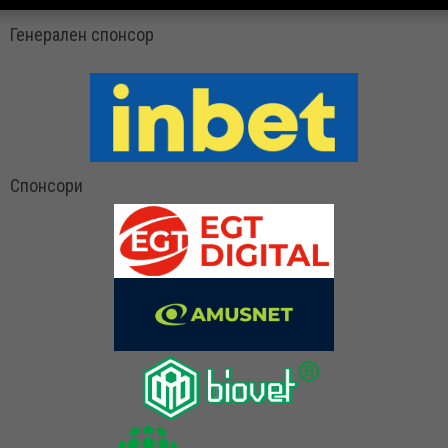
Генерален спонсор
Спонсори