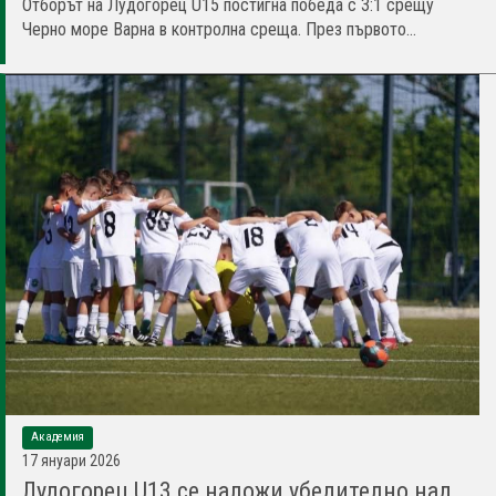
Отборът на Лудогорец U15 постигна победа с 3:1 срещу
Черно море Варна в контролна среща. През първото...
Академия
17 януари 2026
Лудогорец U13 се наложи убедително над