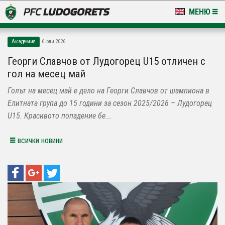
МЕНЮ
НОВИНИ & ГАЛЕРИИ
Академия
6 юли 2026
LUDOGORETS TV
Георги Славчов от Лудогорец U15 отличен с
гол на месец май
НА ТЕРЕНА
Голът на месец май е дело на Георги Славчов от шампиона в
СТАДИОН & БАЗИ
Елитната група до 15 години за сезон 2025/2026 – Лудогорец
U15. Красивото попадение бе...
КЛУБ
всички новини
ЗА ФЕНОВЕ