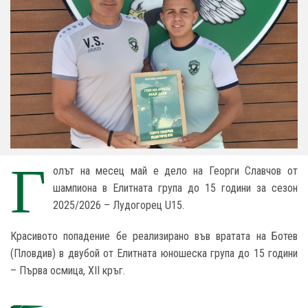
Г
олът на месец май е дело на Георги Славчов от
шампиона в Елитната група до 15 години за сезон
2025/2026 – Лудогорец U15.
Красивото попадение бе реализирано във вратата на Ботев
(Пловдив) в двубой от Елитната юношеска група до 15 години
– Първа осмица, XII кръг.