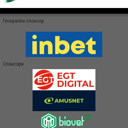
Генерален спонсор
Спонсори