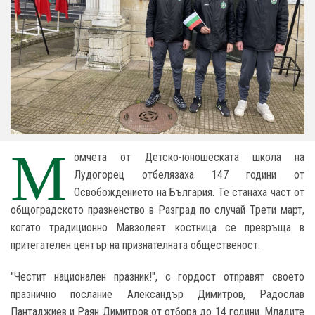
М
омчета от Детско-юношеската школа на
Лудогорец отбелязаха 147 години от
Освобождението на България. Те станаха част от
общоградското празненство в Разград по случай Трети март,
когато традиционно Мавзолеят костница се превръща в
притегателен център на признателната общественост.
"Честит национален празник!", с гордост отправят своето
празнично послание Александър Димитров, Радослав
Пантаджиев и Раян Димитров от отбора до 14 години. Младите