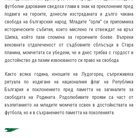
футболни дарования сведоха глави в знак на преклонение пред
подвига на героите, донесли изстраданата и дълго чакана
свобода на българския народ. Младите "орли" си припомниха
историческите събития, които мислено ги отвеждат на връх
Шипка, който пази спомена за героичните боеве. Въпреки
вековната отдалеченост от съдбовните сблъсъци в Стара
планина, момчетата са убедени, че и днес трябва с гордост и
достойнство да пазим извоюваното си право на свобода.
Както всяка година, юношите на Лудогорец съпреживяха
ритуала по издигане на националния флаг на Република
България и поклонението пред паметта на загиналите за
свободата на Родината. Родолюбивите прояви са част от
възпитанието на младите момчета освен в достойнствата на
футбола, но и в съхранението паметта на поколенията.