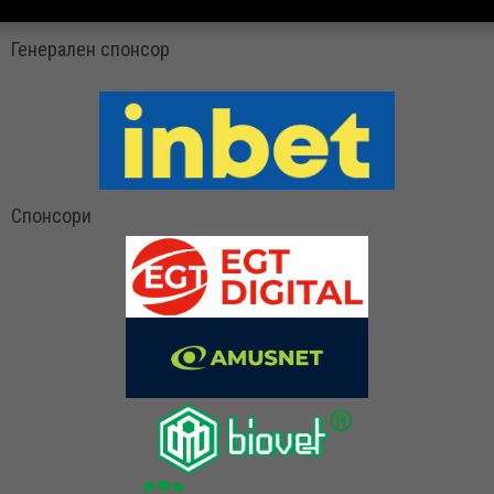
Генерален спонсор
Спонсори