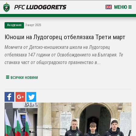
МЕНЮ
НОВИНИ & ГАЛЕРИИ
Академия
3 март 2025
LUDOGORETS TV
Юноши на Лудогорец отбелязаха Трети март
Момчета от Детско-юношеската школа на Лудогорец
НА ТЕРЕНА
отбелязаха 147 години от Освобождението на България. Те
СТАДИОН & БАЗИ
станаха част от общоградското празненство в...
КЛУБ
всички новини
ЗА ФЕНОВЕ