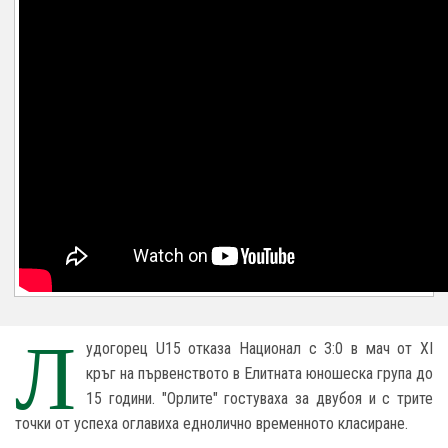
Л
удогорец U15 отказа Национал с 3:0 в мач от XI
кръг на първенството в Елитната юношеска група до
15 години. "Орлите" гостуваха за двубоя и с трите
точки от успеха оглавиха еднолично временното класиране.