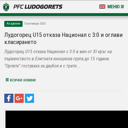
МЕНЮ
НОВИНИ & ГАЛЕРИИ
Академия
15 октомври 2023
LUDOGORETS TV
Лудогорец U15 отказа Национал с 3:0 и оглави
класирането
НА ТЕРЕНА
Лудогорец U15 отказа Национал с 3:0 в мач от XI кръг на
СТАДИОН & БАЗИ
първенството в Елитната юношеска група до 15 години.
"Орлите" гостуваха за двубоя и с трите...
КЛУБ
всички новини
ЗА ФЕНОВЕ