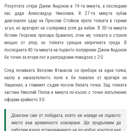
Резултата откри Джем Андонов в 19-та минута, а последния
пас даде Александър Николаев. В 27-та минута хубав
диагонален удар на Преслав Стойков прати топката в горния
ъгъл, но вратарят на съперника успя да избие. В 30-та минута
Ястиян Георгиев пресира бранител, отне му топката и стреля
мощно от упор, но топката срещна напречната греда. В
последната 40-та минута на първото полувреме Джем Андонов
бе точен за втори път и разградчани поведоха с 2:0.
След почивката Веселин Атанасов се пребори за една топка,
нахлу в наказателното поле и бе повален от вратаря на
Национал, а главният съдия посочи бялата точка. Зад топката
застана Николай Попов и минута по-късно с точно изпълнение
оформи крайното 3:0.
Доволни сме от победата, която ни изведе на първото
място във временното класиране. Ще продължим да
работим върху установяването на по-добър контрол над