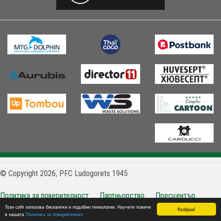
© Copyright 2026, PFC Ludogorets 1945
Политика за поверителност
Партньорство
Пресцентър
Този сайт използва бисквитки и подобни технологии. Научете повече
Контакти
Разбрах!
в нашата
Политика за поверителност