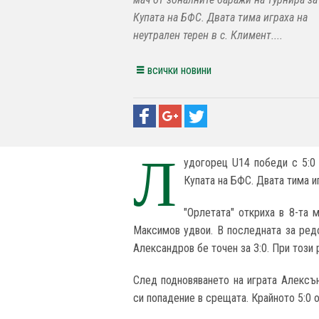
Купата на БФС. Двата тима играха на
неутрален терен в с. Климент....
всички новини
Л
удогорец U14 победи с 5:0 
Купата на БФС. Двата тима иг
"Орлетата" откриха в 8-та 
Максимов удвои. В последната за ред
Александров бе точен за 3:0. При този
След подновяването на играта Алексън
си попадение в срещата. Крайното 5:0