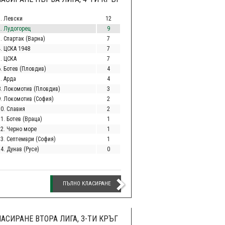
1. Левски
12
2. Лудогорец
9
. Спартак (Варна)
7
4. ЦСКА 1948
7
5. ЦСКА
7
6. Ботев (Пловдив)
4
. Арда
4
8. Локомотив (Пловдив)
3
9. Локомотив (София)
2
10. Славия
2
1. Ботев (Враца)
1
12. Черно море
1
13. Септември (София)
1
4. Дунав (Русе)
0
ПЪЛНО КЛАСИРАНЕ
АСИРАНЕ ВТОРА ЛИГА, 3-ТИ КРЪГ