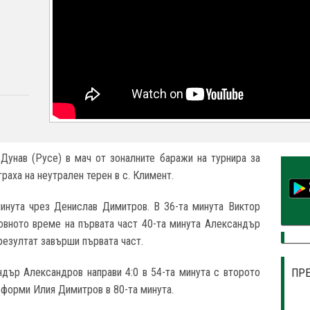
Дунав (Русе) в мач от зоналните баражи на турнира за
раха на неутрален терен в с. Климент.
минута чрез Денислав Димитров. В 36-та минута Виктор
овното време на първата част 40-та минута Александър
 резултат завърши първата част.
дър Александров направи 4:0 в 54-та минута с второто
ПР
 оформи Илия Димитров в 80-та минута.