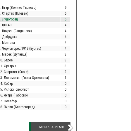
1. Етър (Велико Търново)
9
2. Спартак (Плевен)
6
. Лудогорец II
6
. ЦСКА II
4
5. Вихрен (Сандански)
4
6. Добруджа
4
7. Монтана
4
8. Черноморец 1919 (Бургас)
4
9. Марек (Дупница)
3
10. Берое
3
11. Фратрия
3
2. Спортист (Своге)
2
13. Локомотив (Горна Оряховица)
1
14. Хебър
0
15. Рилски спортист
0
6. Янтра (Габрово)
0
17. Несебър
0
18. Пирин (Благоевград)
0
ПЪЛНО КЛАСИРАНЕ