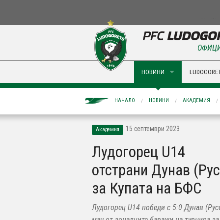
ОФИЦИ
НОВИНИ
LUDOGORET
НАЧАЛО
НОВИНИ
АКАДЕМИЯ
15 септември 2023
Академия
Лудогорец U14
отстрани Дунав (Рус
за Купата на БФС
Лудогорец U14 победи с 5:0 Дунав (Рус
мач от зоналните баражи на турнира за