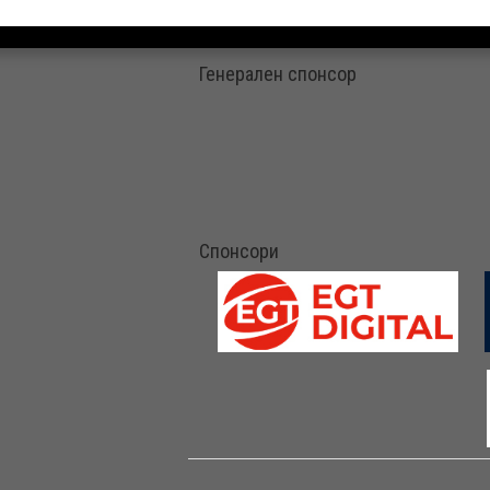
Генерален спонсор
Спонсори