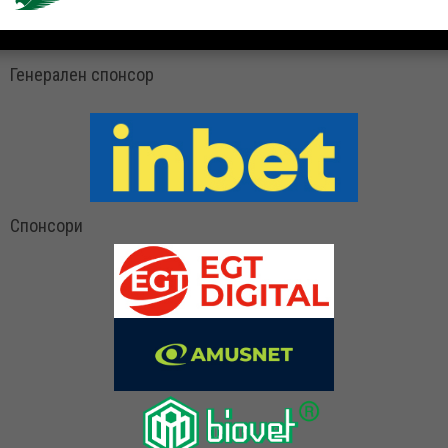
Генерален спонсор
Спонсори