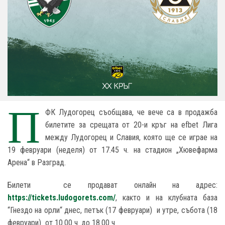
П
ФК Лудогорец съобщава, че вече са в продажба
билетите за срещата от 20-и кръг на efbet Лига
между Лудогорец и Славия, която ще се играе на
19 февруари (неделя) от 17.45 ч. на стадион „Хювефарма
Арена“ в Разград.
Билети се продават онлайн на адрес:
https://tickets.ludogorets.com/
, както и на клубната база
“Гнездо на орли“ днес, петък (17 февруари) и утре, събота (18
февруари) от 10.00 ч. до 18.00 ч.