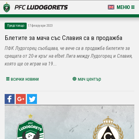
МЕНЮ
НОВИНИ & ГАЛЕРИИ
Предстоящо
17 февруари 2023
LUDOGORETS TV
Блетите за мача със Славия са в продажба
ПФК Лудогорец съобщава, че вече са в продажба билетите за
НА ТЕРЕНА
срещата от 20-и кръг на efbet Лига между Лудогорец и Славия,
СТАДИОН & БАЗИ
която ще се играе на 19...
КЛУБ
всички новини
мач център
ЗА ФЕНОВЕ