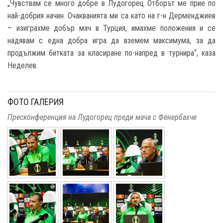
„Чувствам се много добре в Лудогорец Отборът ме прие по
най-добрия начин. Очакванията ми са като на г-н Дерменджиев
– изиграхме добър мач в Турция, имахме положения и се
надявам с една добра игра да вземем максимума, за да
продължим битката за класиране по-напред в турнира“, каза
Неделев.
ФОТО ГАЛЕРИЯ
Пресконференция на Лудогорец преди мача с Фенербахче