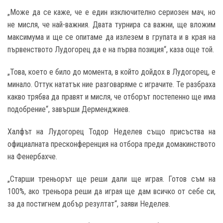
„Може да се каже, че е един изключително сериозен мач, но
не мисля, че най-важния. Двата турнира са важни, ще вложим
максимума и ще се опитаме да излезем в групата и в края на
първенството Лудогорец да е на първа позиция“, каза още той.
„Това, което е било до момента, в който дойдох в Лудогорец, е
минало. Оттук нататък ние разговаряме с играчите. Те разбраха
какво трябва да правят и мисля, че отборът постепенно ще има
подобрение“, завърши Дерменджиев.
Халфът на Лудогорец Тодор Неделев също присъства на
официалната пресконференция на отбора преди домакинството
на Фенербахче.
„Старши треньорът ще реши дали ще играя. Готов съм на
100%, ако треньора реши да играя ще дам всичко от себе си,
за да постигнем добър резултат“, заяви Неделев.