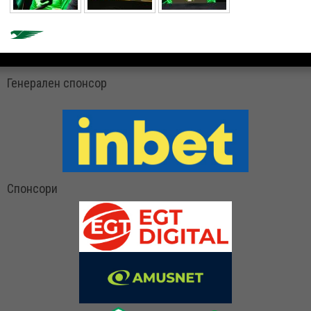
Генерален спонсор
Спонсори