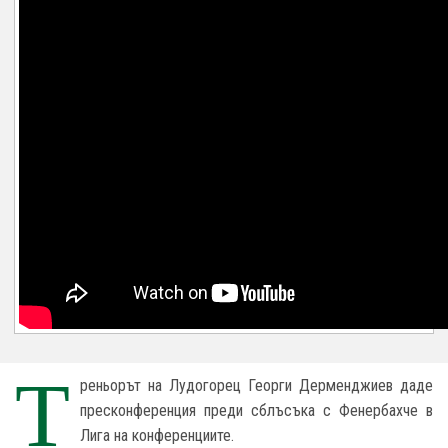
Т
реньорът на Лудогорец Георги Дерменджиев даде
пресконференция преди сблъсъка с Фенербахче в
Лига на конференциите.