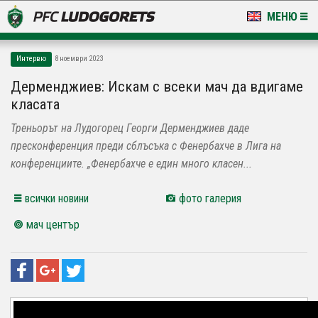
МЕНЮ
НОВИНИ & ГАЛЕРИИ
Интервю
8 ноември 2023
LUDOGORETS TV
Дерменджиев: Искам с всеки мач да вдигаме
класата
НА ТЕРЕНА
Треньорът на Лудогорец Георги Дерменджиев даде
СТАДИОН & БАЗИ
пресконференция преди сблъсъка с Фенербахче в Лига на
конференциите. „Фенербахче е един много класен...
КЛУБ
всички новини
фото галерия
ЗА ФЕНОВЕ
мач център