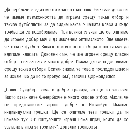
„Фенербахче е един много класен съперник. Ние сме доволни,
че имаме възможността да играем срещу такъв отбор и
такива футболисти, за да видим каква е нашата класа и къде
трябва да се подобряваме. При всички случаи ще се опитаме
да играем добър мач и да извлечем оптималното. Вие знаете,
че това е футбол. Винаги съм искал от отбора с всеки мач да
вдигаме класата. Доволен съм, че ще играем срещу класен
отбор. Това за нас е много добре. Искам да се подобряваме
срещу такива отбори. Всички знаем, че това е последен шанс и
аз искам ние да не го пропуснем“, започна Дерменджиев.
„Сонко Сундберг вече е добре, тренира, но ще го запазим.
Както казах вече Фенербахче е много класен отбор. Мисля, че
се представихме игрово добре в Истанбул. Имахме
индивидуални грешки. Ще се опитаме тези грешки да ги
нямаме тук. От контузените играчи няма играч, който да се
завърне в игра за този мач“, допълни треньорът.