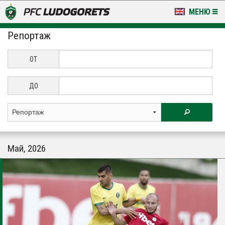
МЕНЮ
Репортаж
НОВИНИ & ГАЛЕРИИ
LUDOGORETS TV
ОТ
НА ТЕРЕНА
ДО
СТАДИОН & БАЗИ
КЛУБ
Май, 2026
ЗА ФЕНОВЕ