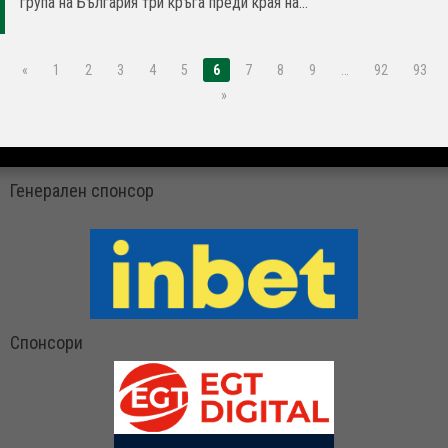
група на България три кръга преди края на...
«
1
2
3
4
5
6
7
8
9
…
92
93
»
Генерален спонсор
Спонсори