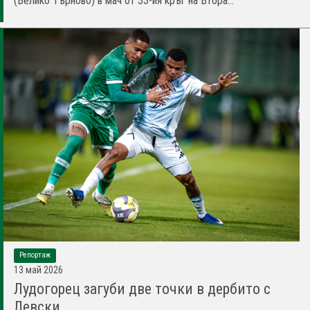
(Велико Търново) в мач от 33-ия кръг на Втора...
Репортаж
13 май 2026
Лудогорец загуби две точки в дербито с
Левски