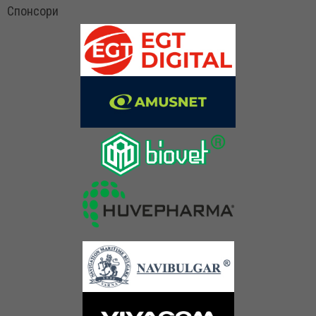
Спонсори