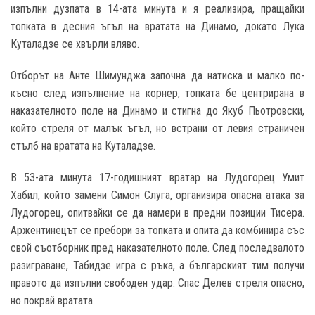
изпълни дузпата в 14-ата минута и я реализира, пращайки
топката в десния ъгъл на вратата на Динамо, докато Лука
Куталадзе се хвърли вляво.
Отборът на Анте Шимунджа започна да натиска и малко по-
късно след изпълнение на корнер, топката бе центрирана в
наказателното поле на Динамо и стигна до Якуб Пьотровски,
който стреля от малък ъгъл, но встрани от левия страничен
стълб на вратата на Куталадзе.
В 53-ата минута 17-годишният вратар на Лудогорец Умит
Хабил, който замени Симон Слуга, организира опасна атака за
Лудогорец, опитвайки се да намери в предни позиции Тисера.
Аржентинецът се пребори за топката и опита да комбинира със
свой съотборник пред наказателното поле. След последвалото
разиграване, Табидзе игра с ръка, а българският тим получи
правото да изпълни свободен удар. Спас Делев стреля опасно,
но покрай вратата.