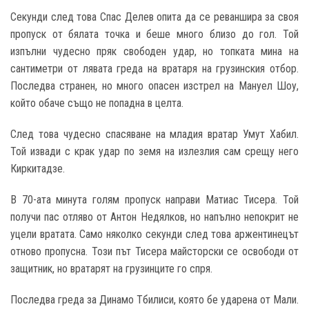
Секунди след това Спас Делев опита да се реваншира за своя
пропуск от бялата точка и беше много близо до гол. Той
изпълни чудесно пряк свободен удар, но топката мина на
сантиметри от лявата греда на вратаря на грузинския отбор.
Последва странен, но много опасен изстрел на Мануел Шоу,
който обаче също не попадна в целта.
След това чудесно спасяване на младия вратар Умут Хабил.
Той извади с крак удар по земя на излезлия сам срещу него
Киркитадзе.
В 70-ата минута голям пропуск направи Матиас Тисера. Той
получи пас отляво от Антон Недялков, но напълно непокрит не
уцели вратата. Само няколко секунди след това аржентинецът
отново пропусна. Този път Тисера майсторски се освободи от
защитник, но вратарят на грузинците го спря.
Последва греда за Динамо Тбилиси, която бе ударена от Мали.