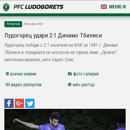
МЕНЮ
НОВИНИ & ГАЛЕРИИ
Репортаж
28 януари 2023
LUDOGORETS TV
Лудогорец удари 2:1 Динамо Тбилиси
Лудогорец победи с 2:1 носителя на КНК за 1981 г. Динамо
НА ТЕРЕНА
Тбилиси в поредната си контрола на турска земя. „Орлите“
СТАДИОН & БАЗИ
започнаха вихрено, като първо Спас...
КЛУБ
всички новини
фото галерия
видео репортаж
мач център
ЗА ФЕНОВЕ