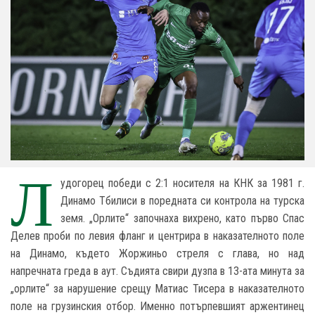
Л
удогорец победи с 2:1 носителя на КНК за 1981 г.
Динамо Тбилиси в поредната си контрола на турска
земя. „Орлите“ започнаха вихрено, като първо Спас
Делев проби по левия фланг и центрира в наказателното поле
на Динамо, където Жоржиньо стреля с глава, но над
напречната греда в аут. Съдията свири дузпа в 13-ата минута за
„орлите“ за нарушение срещу Матиас Тисера в наказателното
поле на грузинския отбор. Именно потърпевшият аржентинец