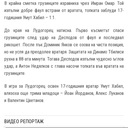
В крайна сметка грузинците изравниха чрез Имран Омар. Той
изпълни добре фаул встрани от вратата, топката заблуди 17-
годишния Умут Хабил – 1:1.
До края на Лудогорец натисна. Първо късметът спаси
грузинците след удар на Десподов от фаул и последвал
рикошет. После пък Доминик Янков се озова на чиста позиция,
но не успя да преодолее вратаря. Защитата на Динамо Тбилиси
рухна в 88-ата минута. Тогава Десподов изпълни чудесно ъглов
удар, а Антон Недялков с глава насочи топката във вратата на
грузинците.
В игра за Лудогорец освен 17-годишния вратар Умут Хабил,
влязоха още трима младоци – Йоан Йорданов, Алекс Луканов
и Валентин Цветанов.
ВИДЕО РЕПОРТАЖ