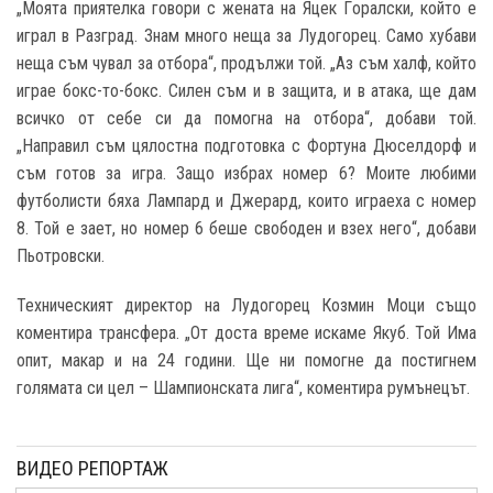
„Моята приятелка говори с жената на Яцек Гoралски, който е
играл в Разград. Знам много неща за Лудогорец. Само хубави
неща съм чувал за отбора“, продължи той. „Аз съм халф, който
играе бокс-то-бокс. Силен съм и в защита, и в атака, ще дам
всичко от себе си да помогна на отбора“, добави той.
„Направил съм цялостна подготовка с Фортуна Дюселдорф и
съм готов за игра. Защо избрах номер 6? Моите любими
футболисти бяха Лампард и Джерард, които играеха с номер
8. Той е зает, но номер 6 беше свободен и взех него“, добави
Пьотровски.
Техническият директор на Лудогорец Козмин Моци също
коментира трансфера. „От доста време искаме Якуб. Той Има
опит, макар и на 24 години. Ще ни помогне да постигнем
голямата си цел – Шампионската лига“, коментира румънецът.
ВИДЕО РЕПОРТАЖ