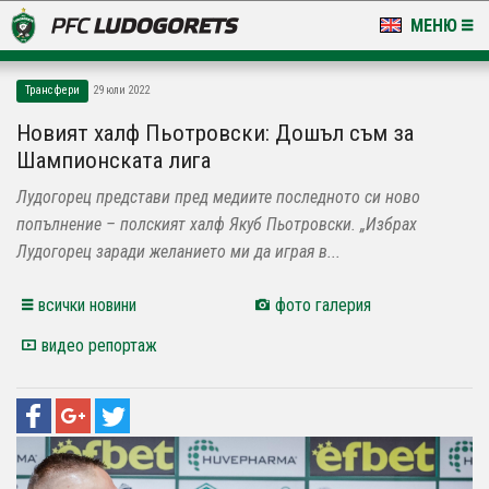
МЕНЮ
НОВИНИ & ГАЛЕРИИ
Трансфери
29 юли 2022
LUDOGORETS TV
Новият халф Пьотровски: Дошъл съм за
Шампионската лига
НА ТЕРЕНА
Лудогорец представи пред медиите последното си ново
СТАДИОН & БАЗИ
попълнение – полският халф Якуб Пьотровски. „Избрах
Лудогорец заради желанието ми да играя в...
КЛУБ
всички новини
фото галерия
ЗА ФЕНОВЕ
видео репортаж