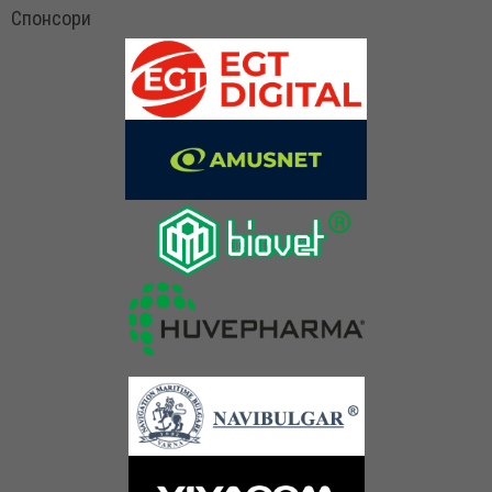
Спонсори