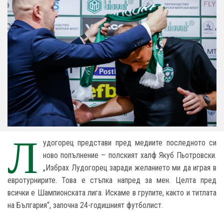
Л
удогорец представи пред медиите последното си
ново попълнение – полският халф Якуб Пьотровски.
„Избрах Лудогорец заради желанието ми да играя в
евротурнирите. Това е стъпка напред за мен. Целта пред
всички е Шампионската лига. Искаме в групите, както и титлата
на България“, започна 24-годишният футболист.