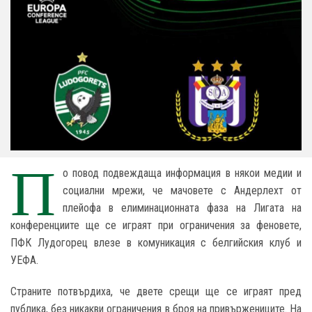
П
о повод подвеждаща информация в някои медии и
социални мрежи, че мачовете с Андерлехт от
плейофа в елиминационната фаза на Лигата на
конференциите ще се играят при ограничения за феновете,
ПФК Лудогорец влезе в комуникация с белгийския клуб и
УЕФА.
Страните потвърдиха, че двете срещи ще се играят пред
публика, без никакви ограничения в броя на привържениците. На