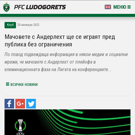
МЕНЮ
НОВИНИ & ГАЛЕРИИ
Клуб
20 ноември 2022
LUDOGORETS TV
Мачовете с Андерлехт ще се играят пред
публика без ограничения
НА ТЕРЕНА
По повод подвеждаща информация в някои медии и социални
СТАДИОН & БАЗИ
мрежи, че мачовете с Андерлехт от плейофа в
елиминационната фаза на Лигата на конференциите...
КЛУБ
всички новини
ЗА ФЕНОВЕ