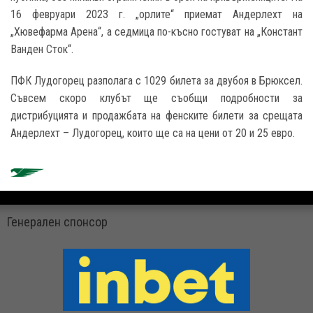
16 февруари 2023 г. „орлите“ приемат Андерлехт на
„Хювефарма Арена“, а седмица по-късно гостуват на „Констант
Ванден Сток“.
ПФК Лудогорец разполага с 1029 билета за двубоя в Брюксел.
Съвсем скоро клубът ще съобщи подробности за
дистрибуцията и продажбата на фенските билети за срещата
Андерлехт – Лудогорец, които ще са на цени от 20 и 25 евро.
Генерален спонсор