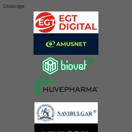
Спонсори