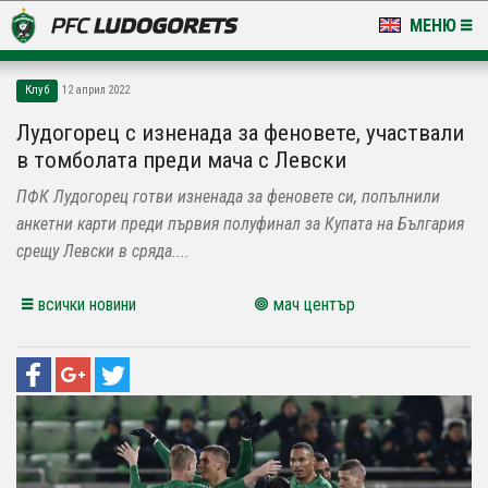
МЕНЮ
НОВИНИ & ГАЛЕРИИ
Клуб
12 април 2022
LUDOGORETS TV
Лудогорец с изненада за феновете, участвали
в томболата преди мача с Левски
НА ТЕРЕНА
ПФК Лудогорец готви изненада за феновете си, попълнили
СТАДИОН & БАЗИ
анкетни карти преди първия полуфинал за Купата на България
срещу Левски в сряда....
КЛУБ
всички новини
мач център
ЗА ФЕНОВЕ