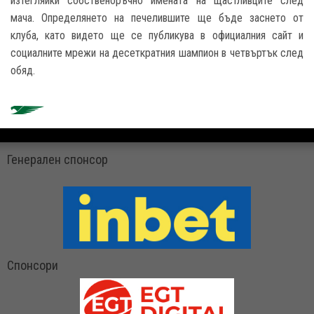
изтегляйки собственоръчно имената на щастливците след
мача. Определянето на печелившите ще бъде заснето от
клуба, като видето ще се публикува в официалния сайт и
социалните мрежи на десеткратния шампион в четвъртък след
обяд.
Генерален спонсор
Спонсори