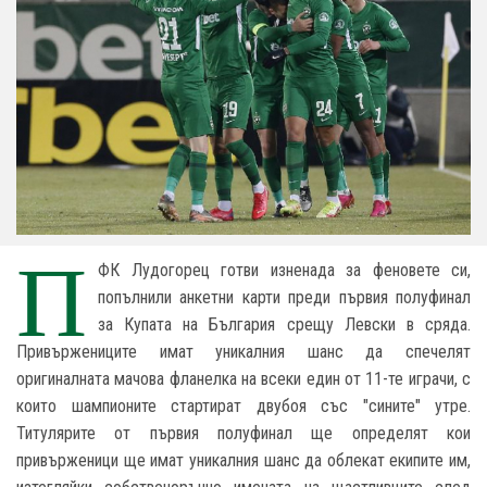
П
ФК Лудогорец готви изненада за феновете си,
попълнили анкетни карти преди първия полуфинал
за Купата на България срещу Левски в сряда.
Привържениците имат уникалния шанс да спечелят
оригиналната мачова фланелка на всеки един от 11-те играчи, с
които шампионите стартират двубоя със "сините" утре.
Титулярите от първия полуфинал ще определят кои
привърженици ще имат уникалния шанс да облекат екипите им,